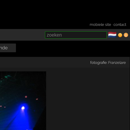
mobiele site
·
contact
🇳🇱
­
nde
fotografie:
Franzelare