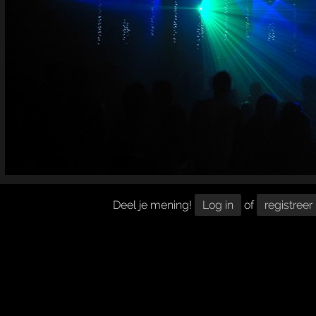
Deel je mening!
Log in
of
registreer