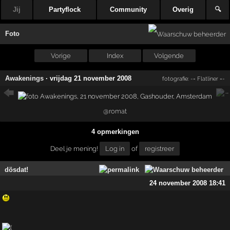
Jij
Partyflock
Community
Overig
🔍
Foto
Vorige
Index
Volgende
Awakenings
·
vrijdag 21 november 2008
fotografie:
-= Flatliner =-
@romat
4 opmerkingen
Deel je mening!
Log in
of
registreer
dösdat!
24 november 2008 18:41