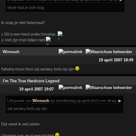
deze had je ook nog
Ik snap je niet helemaal?
1. Dit is een heel ander broekje..
2. Het zijn mijn billen niet
Winsuuh
19 april 2007 18:49
hahaha mooi hoor zal wesley trots op zijn
I'm The True Hardcore Legend
19 april 2007 19:07
Uitspraak
van
Winsuuh
op donderdag 19 april 2007 om 18:49:
▶
zal wesley trots op zijn
Dat weet ik wel zeker..
Vroeger was ze al een plaatje