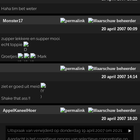
Haha tim bet weter
Monster17
20 april 2007 00:09
zupper lekkere en supper mooi.
echt toppie
Groetjes
Mark
20 april 2007 14:14
ziet er goed uit meid
!!
Shake that ass !!
AppelKaneelHoer
20 april 2007 18:20
Uitspraak
van verwijderd op donderdag 19 april 2007 om 20:21:
▶
Aandacht is het cognitieve proces van selectieve concentratie op