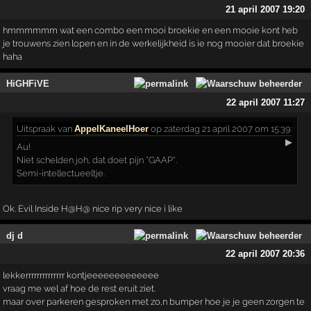
21 april 2007 19:20
hmmmmmm wat een combo een mooi broekie en een mooie kont heb
je trouwens zien lopen en in de werkelijkheid is ie nog mooier dat broekie
haha
HiGHFiVE
22 april 2007 11:27
Uitspraak
van
AppelKaneelHoer
op zaterdag 21 april 2007 om 15:39:
▶
Au!
Niet schelden joh, dat doet pijn *GAAP*.
Semi-intellectueeltje.
Ok. Evil Inside H@H@ nice rip very nice i like
dj d
22 april 2007 20:36
lekkerrrrrrrrrrrrrr kontjeeeeeeeeeeeee
vraag me wel af hoe de rest eruit ziet.
maar over parkeren gesproken met zo,n bumper hoe je je geen zorgen te