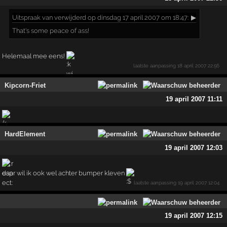
Uitspraak
van verwijderd op dinsdag 17 april 2007 om 18:47:
▶
That's some peace of ass!
Helemaal mee eens!
laatste aanpassing
18 april 2007 22:56
Kipcorn-Friet
19 april 2007 11:11
HardElement
19 april 2007 12:03
daar wil ik ook wel achter bumper kleven
laatste aanpassing
19 april 2007 12:04
19 april 2007 12:15