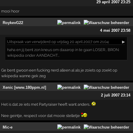
29 april 2007 23:25
mooi hoor
RoykevG22
4 mei 2007 23:58
Uitspraak
van verwijderd op vrijdag 20 april 2007 om 21:04:
▶
haha en jij bent zon kneus om daaarop in te gaan LOSER... BRON:
wikipedia onder AANDACHT...
Ge bent gwoon een fucking nerd alleen al als je zoiets op zoekt op
wikipedia wanne gek zeg
Xenic [www.180ppm.nl]
2 juli 2007 23:14
Het is dat ze iets met Partyraiser heeft want anders..
Nee geintje, respect voor dat mooie stelletje
Mic-e