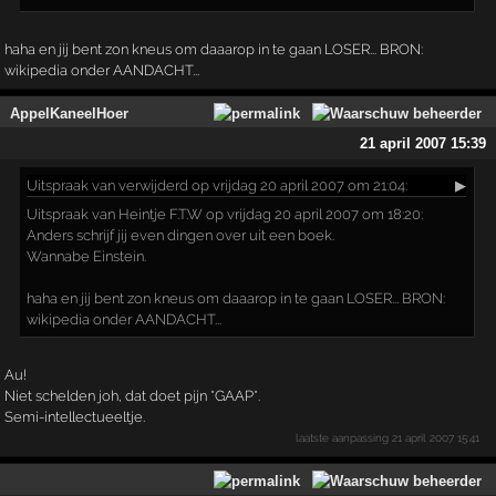
haha en jij bent zon kneus om daaarop in te gaan LOSER... BRON:
wikipedia onder AANDACHT...
AppelKaneelHoer
21 april 2007 15:39
Uitspraak
van verwijderd op vrijdag 20 april 2007 om 21:04:
▶
Uitspraak van Heintje F.T.W op vrijdag 20 april 2007 om 18:20:
Anders schrijf jij even dingen over uit een boek.
Wannabe Einstein.
haha en jij bent zon kneus om daaarop in te gaan LOSER... BRON:
wikipedia onder AANDACHT...
Au!
Niet schelden joh, dat doet pijn *GAAP*.
Semi-intellectueeltje.
laatste aanpassing
21 april 2007 15:41