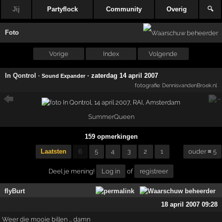
Jij
Partyflock
Community
Overig
🔍
Foto
Vorige
Index
Volgende
In Qontrol
·
zaterdag 14 april 2007
· Sound Expander
fotografie:
DennisvandenBroek.nl
SummerQueen
159 opmerkingen
Laatsten
6
5
4
3
2
1
ouder ≡ 5
Deel je mening!
Log in
of
registreer
flyBurt
18 april 2007 09:28
Weer die mooie billen ... damn