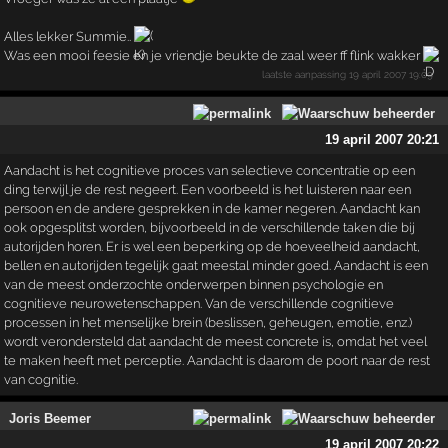
Alles lekker Summie..
Was een mooi feesie en je vriendje beukte de zaal weer ff flink wakker
laatste aanpassing
19 april 2007 19:09
19 april 2007 20:21
Aandacht is het cognitieve proces van selectieve concentratie op een
ding terwijl je de rest negeert. Een voorbeeld is het luisteren naar een
persoon en de andere gesprekken in de kamer negeren. Aandacht kan
ook opgesplitst worden, bijvoorbeeld in de verschillende taken die bij
autorijden horen. Er is wel een beperking op de hoeveelheid aandacht,
bellen en autorijden tegelijk gaat meestal minder goed. Aandacht is een
van de meest onderzochte onderwerpen binnen psychologie en
cognitieve neurowetenschappen. Van de verschillende cognitieve
processen in het menselijke brein (beslissen, geheugen, emotie, enz.)
wordt verondersteld dat aandacht de meest concrete is, omdat het veel
te maken heeft met perceptie. Aandacht is daarom de poort naar de rest
van cognitie.
Joris Beemer
19 april 2007 20:22