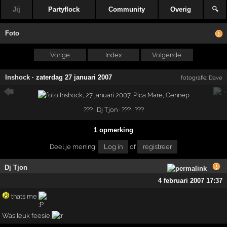
Jij
Partyflock
Community
Overig
🔍
Foto
Vorige
Index
Volgende
Inshock
·
zaterdag 27 januari 2007
fotografie:
Dave
??? ·
Dj Tjon
· ??? · ???
1 opmerking
Deel je mening!
Log in
of
registreer
Dj Tjon
4 februari 2007 17:37
thats me
Was leuk feesie