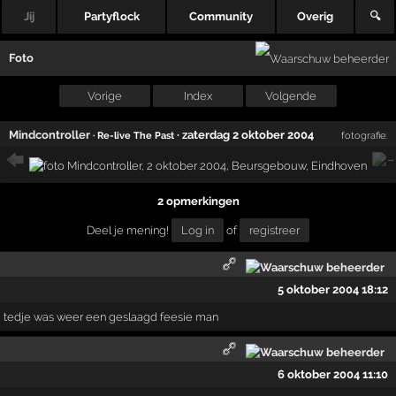
Jij
Partyflock
Community
Overig
🔍
Foto
Vorige
Index
Volgende
Mindcontroller
·
zaterdag 2 oktober 2004
· Re-live The Past
fotografie:
2 opmerkingen
Deel je mening!
Log in
of
registreer
5 oktober 2004 18:12
tedje was weer een geslaagd feesie man
6 oktober 2004 11:10