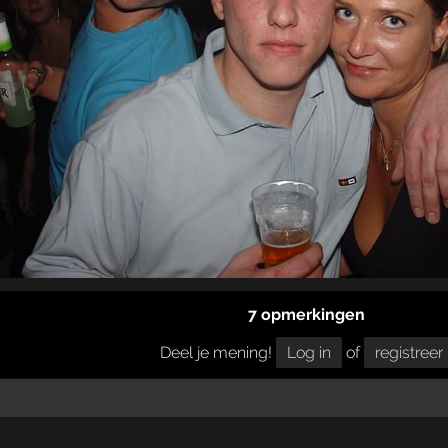
7 opmerkingen
Deel je mening!
Log in
of
registreer