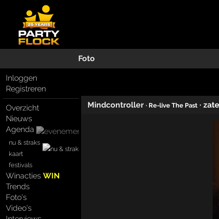
Foto
Inloggen
Registreren
Mindcontroller
·
zat
· Re-live The Past
Overzicht
Nieuws
Agenda
nu & straks
kaart
festivals
Winacties
WIN
Trends
Foto's
Video's
Interviews