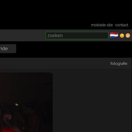
mobiele site
·
contact
🇳🇱
­
nde
fotografie: