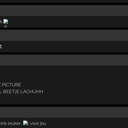
ik
 PICTURE
L BEETJE LACHUHH
ink leuker..
voor jou