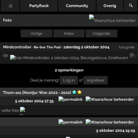
Jij
Partyflock
Community
Overig
🔍
Foto
Vorige
Index
Volgende
Mindcontroller
·
zaterdag 2 oktober 2004
· Re-live The Past
fotografie:
2 opmerkingen
Deel je mening!
Log in
of
registreer
Thom-ass [Neetjur Wan 2002 - 2010]
5 oktober 2004 17:35
vette foto
5 oktober 2004 19:29