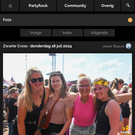
Jij
Partyflock
Community
Overig
🔍
Foto
Vorige
Index
Volgende
Zwarte Cross
·
donderdag 18 juli 2024
Jasper Blaauw