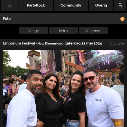
Jij
Partyflock
Community
Overig
🔍
Foto
Vorige
Index
Volgende
Emporium Festival
·
zaterdag 25 mei 2024
· New Dimensions
fotografie: