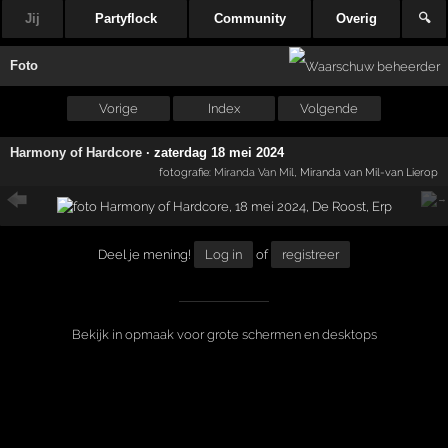
Jij
Partyflock
Community
Overig
🔍
Foto
Vorige
Index
Volgende
Harmony of Hardcore
·
zaterdag 18 mei 2024
fotografie:
Miranda Van Mil
, Miranda van Mil-van Lierop
Deel je mening!
Log in
of
registreer
Bekijk in opmaak voor grote schermen en desktops