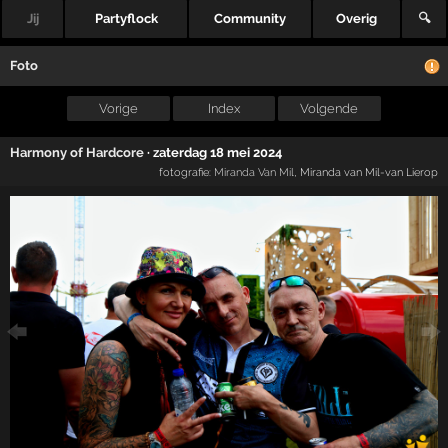
Jij
Partyflock
Community
Overig
🔍
Foto
Vorige
Index
Volgende
Harmony of Hardcore
·
zaterdag 18 mei 2024
fotografie:
Miranda Van Mil
, Miranda van Mil-van Lierop