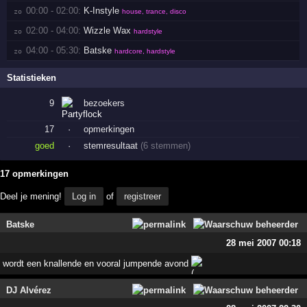
00:00 - 02:00:
K-Instyle
zo 
house, trance, disco
02:00 - 04:00:
Wizzle Wax
zo 
hardstyle
04:00 - 05:30:
Batske
zo 
hardcore, hardstyle
Statistieken
9
bezoekers
17
·
opmerkingen
goed
·
stemresultaat
(6 stemmen)
17 opmerkingen
Deel je mening!
Log in
of
registreer
Batske
28 mei 2007 00:18
wordt een knallende en vooral jumpende avond
DJ Alvérez