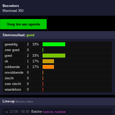
Bezoekers
Maximaal 350.
Voeg toe aan agenda
Stemresultaat:
goed
geweldig
2
33%
zeer goed
0
goed
2
33%
ok
1
17%
voldoende
1
17%
onvoldoende
0
slecht
0
zeer slecht
0
waardeloos
0
Line-up
Electric vibes
22:00 - 00:00:
Batske
za 
hardcore, hardstyle