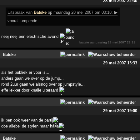
28 mei 2007 22:30
Uitspraak
van
Batske
op maandag 28 mei 2007 om 00:18:
▶
vooral jumpende
neej neej een electrische avond
laatste aanpassing
28 mei 2007 22:31
Batske
29 mei 2007 13:33
als het publiek er voor is...
anders gaan we over op de jump...
rond 2uur gaan we alsnog over op jumpstyle...
effe lekker door knalle uiteraard
29 mei 2007 19:00
ik ben ook weer van de partij
doe allebei de stylen maar haha
Batske