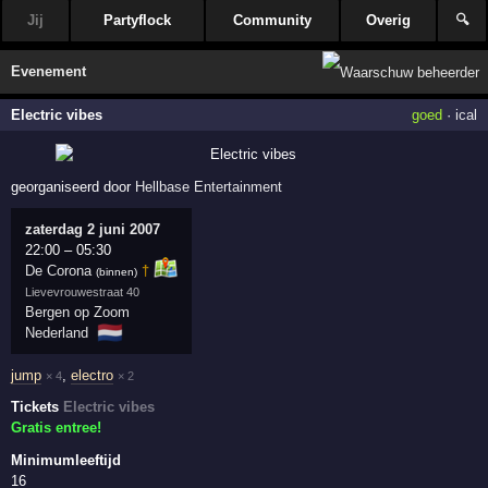
Jij
Partyflock
Community
Overig
🔍
Evenement
Electric vibes
goed
·
ical
georganiseerd door
Hellbase Entertainment
zaterdag 2 juni 2007
22:00
–
05:30
De Corona
†
(binnen)
Lievevrouwestraat 40
Bergen op Zoom
🇳🇱
Nederland
jump
,
electro
× 4
× 2
Tickets
Electric vibes
Gratis entree!
Minimumleeftijd
16