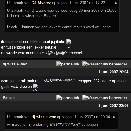
Uitspraak
van
DJ Alvérez
op vrijdag 1 juni 2007 om 12:22:
▶
Uitspraak van dj wizzle wax op woensdag 30 mei 2007 om 18:05:
ik begin zowiezo met Electro
ik ook!!! kunnen we een lekkere combi maken word wel lache
ik begin met een lekker koud jupilerke
en tussendoor een lekker peukje
en wizzle wax onder zn %#@$#@#@^schoppe!
dj wizzle wax
1 juni 2007 20:04
wrm zou je mij onder mij &%$##$^%^#$%# schoppen ??? pas je op anders
ga ik R&B draaien
Batske
1 juni 2007 22:06
Uitspraak
van
dj wizzle wax
op vrijdag 1 juni 2007 om 20:04:
▶
wrm zou je mij onder mij &%$##$^%^#$%# schoppen