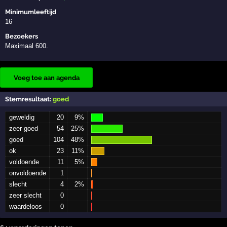
Minimumleeftijd
16
Bezoekers
Maximaal 600.
Voeg toe aan agenda
Stemresultaat:
goed
geweldig
20
9%
zeer goed
54
25%
goed
104
48%
ok
23
11%
voldoende
11
5%
onvoldoende
1
slecht
4
2%
zeer slecht
0
waardeloos
0