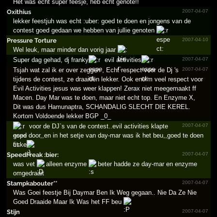
Het was echt super feesje, heb echt genote!!
Oxithius
2007-04-07
lekker feestjuh was e­cht :uber: goed te doen en jongens van de
cont­est goed gedaan we hebben van jullie genoten
Pressure Torture
2007-04-10
Wel leuk, maar minder dan vorig jaar
Super dag gehad, dj franky
evil activities
2007-04-07
Tsjah wat zal ik er over zeggen , Echt respect voor de Dj 's
2007-04-07
tijdens de contest, ze draaiden lekker. Ook enorm veel respect voor
Evil Activities jesus was weer klappen! Zerax niet meegemaakt ff
Macen. Day Mar was te doen, maar niet echt top. En Enzyme X,
Dit was dus Hamunaptra, SCHANDALIG SLECHT DIE KEREL.
Kortom Voldoende lekker BGP _0_
voor de DJ`s van de contest..evil activities klapte
2007-04-07
goed door,,en in het setje van day-mar was ik het beu,,goed te doen
fiske
SpeedFreak :bier:
2007-04-07
was vet
alleen enzyme
beter hadde ze day-mar en enzyme
omgedraait
Stampk­aboute­r**­
2007-04-07
Was Goei feestje Bij Daymar Ben Ik Weg gegaan.. Nie Da Ze Nie
Goed Draaide Maar Ik Was het FF beu
Stijn
2007-04-07