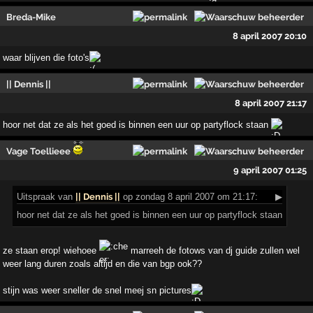
Breda-Mike
8 april 2007 20:10
waar blijven die foto's
|| Dennis ||
8 april 2007 21:17
hoor net dat ze als het goed is binnen een uur op partyflock staan
Vage Toellieee
9 april 2007 01:25
Uitspraak
van
|| Dennis ||
op zondag 8 april 2007 om 21:17:
▶
hoor net dat ze als het goed is binnen een uur op partyflock staan
ze staan erop! wiehoee
marreeh de fotows van dj guide zullen wel
weer lang duren zoals altijd en die van bgp ook??
stijn was weer sneller de snel meej sn pictures