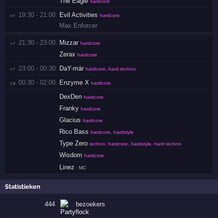
The Eagle
hardcore
19:30 - 21:00:
Evil Activities
vr 
hardcore
Max Enforcer
21:30 - 23:00:
Mizzar
vr 
hardcore
Zerax
hardcore
23:00 - 00:30:
DaY-már
vr 
hardcore, hard techno
00:30 - 02:00:
Enzyme X
za 
hardcore
DexDen
hardcore
Franky
hardcore
Glacius
hardcore
Rico Bass
hardcore, hardstyle
Type Zero
techno, hardcore, hardstyle, hard techno
Wisdom
hardcore
Linez
· MC
Statistieken
444
bezoekers