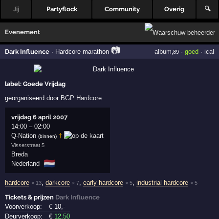
Jij
Partyflock
Community
Overig
🔍
Evenement
📷
Dark Influence
·
Hardcore marathon
album
·
goed
·
ical
,89
label:
Goede Vrijdag
georganiseerd door
BGP Hardcore
vrijdag 6 april 2007
14:00
–
02:00
Q-Nation
†
(binnen)
Visserstraat 5
Breda
🇳🇱
Nederland
hardcore
,
darkcore
,
early hardcore
,
industrial hardcore
× 13
× 7
× 5
× 5
Tickets & prijzen
Dark Influence
Voorverkoop:
€
10
,-
Deurverkoop:
€
12
,50