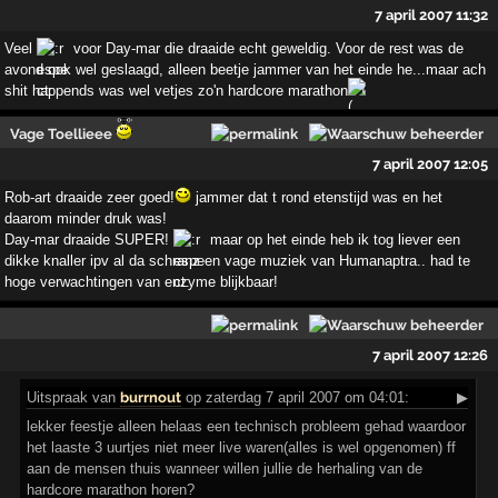
7 april 2007 11:32
Veel
voor Day-mar die draaide echt geweldig. Voor de rest was de
avond ook wel geslaagd, alleen beetje jammer van het einde he...maar ach
shit happends was wel vetjes zo'n hardcore marathon
!
Vage Toellieee
7 april 2007 12:05
Rob-art draaide zeer goed!
jammer dat t rond etenstijd was en het
daarom minder druk was!
Day-mar draaide SUPER!
maar op het einde heb ik tog liever een
dikke knaller ipv al da schranz en vage muziek van Humanaptra.. had te
hoge verwachtingen van enzyme blijkbaar!
7 april 2007 12:26
Uitspraak
van
burrnout
op zaterdag 7 april 2007 om 04:01:
▶
lekker feestje alleen helaas een technisch probleem gehad waardoor
het laaste 3 uurtjes niet meer live waren(alles is wel opgenomen) ff
aan de mensen thuis wanneer willen jullie de herhaling van de
hardcore marathon horen?