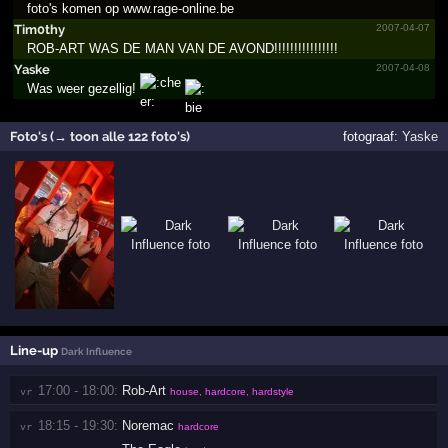
foto's komen op www.rage-online.be
Tim0thy
2007-04-07
ROB-ART WAS DE MAN VAN DE AVOND!!!!!!!!!!!!!!!!
Yaske
2007-04-08
Was weer gezellig!
Foto's (→ toon alle 122 foto's)
fotograaf:
Yaske
Line-up
Dark Influence
17:00 - 18:00:
Rob-Art
vr 
house, hardcore, hardstyle
18:15 - 19:30:
Noremac
vr 
hardcore