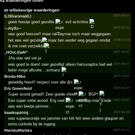
64 waarderingen tonen
20 willekeurige waarderingen
(L)Sha­ronaá(­L)
2007-04-07
goeiii feestje goed gezellie
evil activities
-=JoySz=-
2007-04-11
was goed feessie!! maar na Daymar toch maar weggegaan..
het was wel gezelig
maar ben eerder weg gegaan omdat
2008-03-03
ik me voet verzwikte
_HOoLiGaN^
2007-04-07
JAa was wel vet ja
was goed te doen! zeer gezellig! alleen hamunaptra had wel
2007-04-07
beter moge aflsuite....schranz
Breda-Mike
2007-04-07
geweldig feest!! respect voor alle dj's
Eric Greenfield
2007-04-07
Super avond gehad!! Zeer goede sfeer!!
BGP!
Een super vette avond. Erg veel
voor Day-mar. Einde
2007-04-07
was een beetje jammer...
kaaskop2005
2007-04-08
was superavondje oor jammer van het feit weer andere glaqzen en
extra controle bij de ingang
Marisk­aMaris­ka
2007-04-10