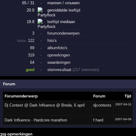
65 / 31
·
mannen / vrouwen
20.0
gemiddelde
leeftijd
19.8
leeftijd
mediaan
3
·
forumonderwerpen
122
·
foto's
Yaske:
89
·
albumfoto's
319
·
opmerkingen
64
·
waarderingen
goed
·
stemresultaat
(217 stemmen)
Forum
Forumonderwerp
Forum
Tijd
2007-04-11
Dj Contest @ Dark Influence @ Breda, 6 april
djcontests
2007-04-09
Dark Influence · Hardcore marathon
f:hard
319 opmerkingen