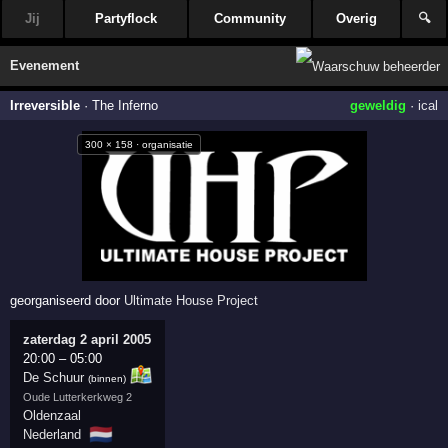
Jij
Partyflock
Community
Overig
🔍
Evenement
Irreversible
·
The Inferno
geweldig
·
ical
300 × 158 · organisatie
georganiseerd door
Ultimate House Project
zaterdag 2 april 2005
20:00
–
05:00
De Schuur
(binnen)
Oude Lutterkerkweg 2
Oldenzaal
🇳🇱
Nederland