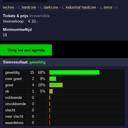
techno
,
hardcore
,
darkcore
,
industrial hardcore
,
terror
× 7
× 5
× 3
× 3
× 3
Tickets & prijs
Irreversible
Voorverkoop:
€
10
,-
Minimumleeftijd
18
Voeg toe aan agenda
Stemresultaat:
geweldig
geweldig
15
68%
zeer goed
2
9%
goed
4
18%
ok
1
5%
voldoende
0
onvoldoende
0
slecht
0
zeer slecht
0
waardeloos
0