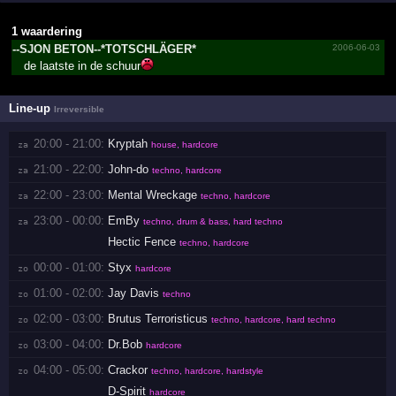
1 waardering
--SJON BETON--*­TOTSCH­LÄGER*­
2006-06-03
de laatste in de schuur
Line-up
Irreversible
20:00 - 21:00:
Kryptah
za 
house, hardcore
21:00 - 22:00:
John-do
za 
techno, hardcore
22:00 - 23:00:
Mental Wreckage
za 
techno, hardcore
23:00 - 00:00:
EmBy
za 
techno, drum & bass, hard techno
Hectic Fence
techno, hardcore
00:00 - 01:00:
Styx
zo 
hardcore
01:00 - 02:00:
Jay Davis
zo 
techno
02:00 - 03:00:
Brutus Terroristicus
zo 
techno, hardcore, hard techno
03:00 - 04:00:
Dr.Bob
zo 
hardcore
04:00 - 05:00:
Crackor
zo 
techno, hardcore, hardstyle
D-Spirit
hardcore