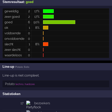
Stemresultaat:
goed
geweldig
2
17%
zeer goed
2
17%
goed
6
50%
ok
1
8%
voldoende
0
onvoldoende
0
slecht
1
8%
zeer slecht
0
waardeloos
0
Line-up
Potato Solo
Line-up is niet compleet.
Potato
techno, hardcore
Statistieken
17
bezoekers