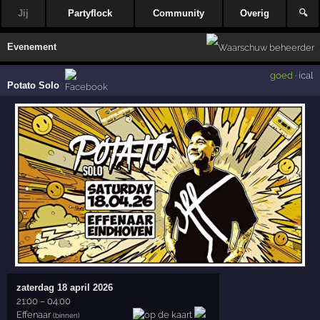
Jij
Partyflock
Community
Overig
🔍
Evenement
goed
·
ical
Potato Solo
zaterdag 18 april 2026
21:00
–
04:00
Effenaar
(binnen)