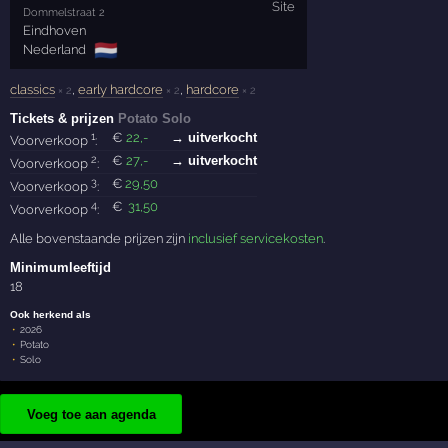
Dommelstraat 2
Eindhoven
🇳🇱
Nederland
classics
,
early hardcore
,
hardcore
× 2
× 2
× 2
Tickets & prijzen
Potato Solo
1
€
22
,-
→ uitverkocht
Voorverkoop
:
2
€
27
,-
→ uitverkocht
Voorverkoop
:
3
€
29
,50
Voorverkoop
:
4
€
31
,50
Voorverkoop
:
Alle bovenstaande prijzen zijn
inclusief servicekosten
.
Minimumleeftijd
18
Ook herkend als
2026
Potato
Solo
Voeg toe aan agenda