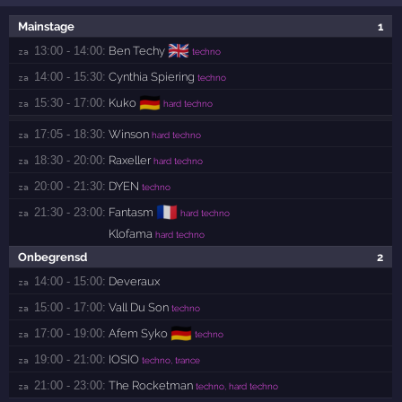
Mainstage
1
🇬🇧
13:00 - 14:00:
Ben Techy
za 
techno
14:00 - 15:30:
Cynthia Spiering
za 
techno
🇩🇪
15:30 - 17:00:
Kuko
za 
hard techno
17:05 - 18:30:
Winson
za 
hard techno
18:30 - 20:00:
Raxeller
za 
hard techno
20:00 - 21:30:
DYEN
za 
techno
🇫🇷
21:30 - 23:00:
Fantasm
za 
hard techno
Klofama
hard techno
Onbegrensd
2
14:00 - 15:00:
Deveraux
za 
15:00 - 17:00:
Vall Du Son
za 
techno
🇩🇪
17:00 - 19:00:
Afem Syko
za 
techno
19:00 - 21:00:
IOSIO
za 
techno, trance
21:00 - 23:00:
The Rocketman
za 
techno, hard techno