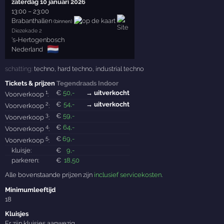
zaterdag 10 januari 2026
13:00
–
23:00
Brabanthallen
(binnen)
Diezekade 2
's-Hertogenbosch
🇳🇱
Nederland
schatting:
techno
,
hard techno
,
industrial techno
Tickets & prijzen
Tegendraads Indoor
1
€
50
,-
→ uitverkocht
Voorverkoop
:
2
€
54
,-
→ uitverkocht
Voorverkoop
:
3
€
59
,-
Voorverkoop
:
4
€
64
,-
Voorverkoop
:
5
€
69
,-
Voorverkoop
:
kluisje:
€
9
,-
parkeren:
€
18
,50
Alle bovenstaande prijzen zijn
inclusief servicekosten
.
Minimumleeftijd
18
Kluisjes
Er zijn kluisjes aanwezig.