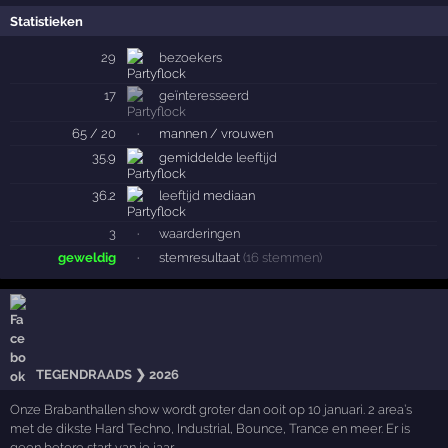
Statistieken
29
bezoekers
17
geïnteresseerd
65 / 20
·
mannen / vrouwen
35.9
gemiddelde
leeftijd
36.2
leeftijd
mediaan
3
·
waarderingen
geweldig
·
stemresultaat
(16 stemmen)
TEGENDRAADS ❯ 2026
Onze Brabanthallen show wordt groter dan ooit op 10 januari. 2 area’s
met de dikste Hard Techno, Industrial, Bounce, Trance en meer. Er is
geen betere start van je jaar.