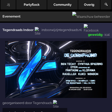
Jij
Partyflock
Community
Overig
🔍
Evenement
Tegendraads Indoor
indoor.wijzijntegendraads.nl
geweldig
·
ical
georganiseerd door
Tegendraads