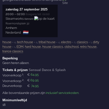
zaterdag 27 september 2025
20:00
–
02:00
(toegang tot: 01:00)
Steamworks
(binnen)
Roermondsplein 32
Arnhem
🇳🇱
Nederland
house
,
tech house
,
tribal house
,
electro
,
classics
,
dirty
× 4
× 4
× 4
× 2
× 1
house
,
EDM
,
hard house
,
house classics
,
oldschool
,
retro house
,
× 1
trance classics
Beperking
Geen heren alleen.
Tickets & prijzen
Sensual Dance & Splash
1
€
64
,95
Voorverkoop
:
2
€
69
,95
Voorverkoop
:
Deurverkoop:
€
74
,95
Alle bovenstaande prijzen zijn
inclusief servicekosten
.
Minimumleeftijd
18