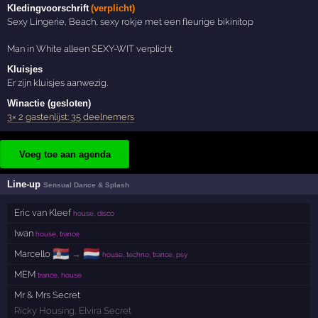
Kledingvoorschrift
(verplicht)
Sexy Lingerie, Beach, sexy rokje met een fleurige bikinitop
Man in White alleen SEXY-WIT verplicht
Kluisjes
Er zijn kluisjes aanwezig.
Winactie (gesloten)
3× 2 gastenlijst: 35 deelnemers
Voeg toe aan agenda
Line-up
Sensual Dance & Splash
Eric van Kleef
house, disco
Iwan
house, trance
🇷🇸
🇳🇱
Marcello
→
house, techno, trance, psy
MEM
trance, house
Mr & Mrs Secret
Ricky Housing
,
Elvira Secret