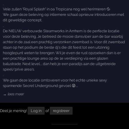
.
Vele zullen "Royal Splash" in oa Tropicana nog wel herinneren 💦
We gaan deze beleving op intiemere schaal opnieuw introduceren met
dit geweldige concept.
.
De NIEUW verbouwde Steamworks in Arnhem is de perfecte locatie
voor deze beleving. Je betreed de mooie dansvloer aan de bar waarbij
achter in de zaal een prachtig verzonken zwembad is. Voor dit zwembad
staan op het podium de beste dj's die dit feest tot een uitzinnig
hoogtepunt weten te brengen. Wil je even de rust opzoeken dan is er
een prachtige lounge area op de 1e verdieping via een glazen
balustrade. Next level.... dan heb je een paradijs aan de uitgebreide
speel/prive area's.
.
We gaan deze locatie omtoveren voor het echte unieke sexy
spannende Secret Underground gevoel 😜.…
→ lees meer
Deel je mening!
Log in
of
registreer