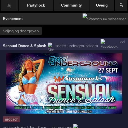
Jij
Partyflock
Community
Overig
🔍
Evenement
Wijziging doorgeven
ical
Sensual Dance & Splash
secret-underground.com
erotisch
georganiseerd door
Secret Underground