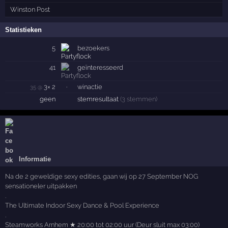
Winston Post
Statistieken
5
bezoekers
41
geïnteresseerd
3× 2
·
winactie
35 @
geen
stemresultaat
(3 stemmen)
Informatie
Na de 2 geweldige sexy edities, gaan wij op 27 September NOG
sensationeler uitpakken
.
The Ultimate Indoor Sexy Dance & Pool Experience
.
Steamworks Arnhem ★ 20:00 tot 02:00 uur (Deur sluit max 03:00)