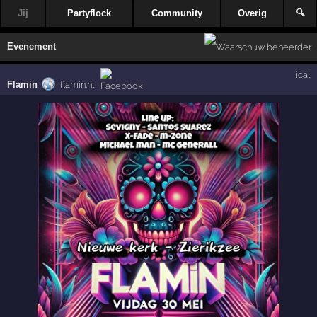
Jij
Partyflock
Community
Overig
🔍
Evenement
ical
Flamin
flamin.nl