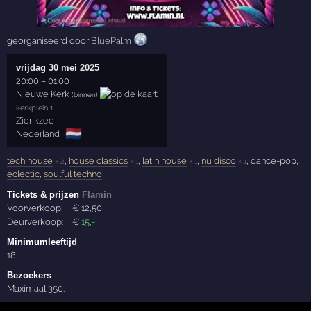
georganiseerd door
BluePalm
vrijdag 30 mei 2025
20:00
–
01:00
Nieuwe Kerk
(binnen)
kerkplein 1
Zierikzee
🇳🇱
Nederland
tech house
,
house classics
,
latin house
,
nu disco
, dance-pop,
× 2
× 1
× 1
× 1
eclectic
,
soulful techno
Tickets & prijzen
Flamin
Voorverkoop:
€
12
,50
Deurverkoop:
€
15
,-
Minimumleeftijd
18
Bezoekers
Maximaal 350.