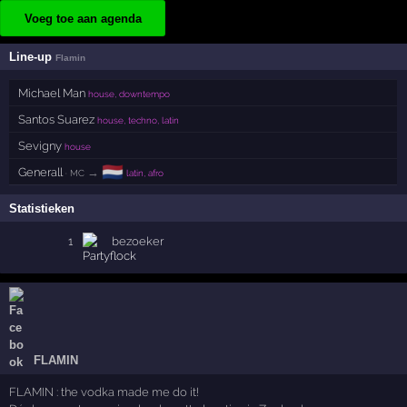
Voeg toe aan agenda
Line-up
Flamin
Michael Man
house, downtempo
Santos Suarez
house, techno, latin
Sevigny
house
🇳🇱
Generall
→
· MC
latin, afro
Statistieken
1
bezoeker
FLAMIN
FLAMIN : the vodka made me do it!