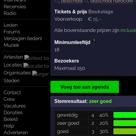
,
oldschool
,
oldschool hardcore
× 1
× 1
×
Recensies
Tickets & prijs
Beukstage
Radio
Voorverkoop:
€
15
,-
Leden
Alle bovenstaande prijzen zijn
inclusi
Forums
Verslagen (leden)
?
Minimumleeftijd
Muziek
18
Artiesten
Bezoekers
Locaties
Maximaal 150.
Organisaties
Steden
Voeg toe aan agenda
Contact
Crew
Stemresultaat:
zeer goed
Vacatures
Donaties
geweldig
4
40%
Beleid
zeer goed
2
20%
Help
goed
3
30%
Adverteren