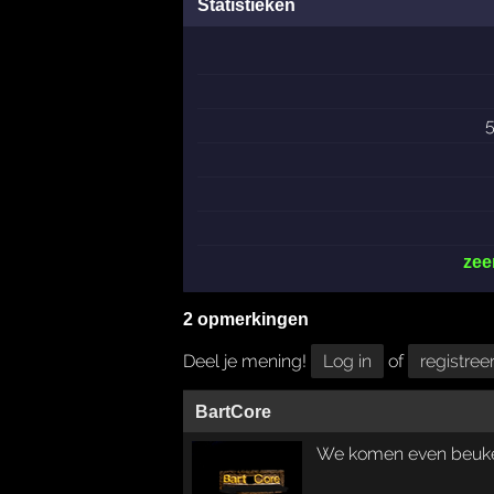
Statistieken
zee
2 opmerkingen
Deel je mening!
Log in
of
registree
BartCore
We komen even beuk