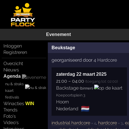
Evenement
Inloggen
Beukstage
Registreren
georganiseerd door
4 Hardcore
Overzicht
Nieuws
zaterdag 22 maart 2025
Agenda
21:00
–
04:00
(toegang tot: 02:00)
nu & straks
Backstage
(binnen)
kaart
Koepoortsplein 3
festivals
Hoorn
Winacties
WIN
🇳🇱
Nederland
Trends
Foto's
Video's
industrial hardcore
,
hardcore
,
e
× 4
× 3
Interviews