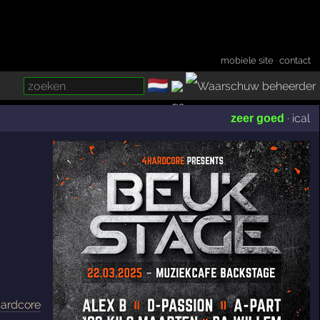
mobiele site
·
contact
🇳🇱
­
·
ical
zeer goed
hardcore