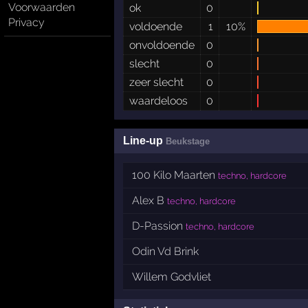
Voorwaarden
ok
0
Privacy
voldoende
1
10%
onvoldoende
0
slecht
0
zeer slecht
0
waardeloos
0
Line-up
Beukstage
100 Kilo Maarten
techno, hardcore
Alex B
techno, hardcore
D-Passion
techno, hardcore
Odin Vd Brink
Willem Godvliet