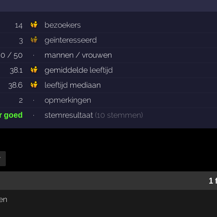
14
bezoekers
3
geïnteresseerd
50 / 50
·
mannen / vrouwen
38.1
gemiddelde
leeftijd
38.6
leeftijd
mediaan
2
·
opmerkingen
·
stemresultaat
(10 stemmen)
r goed
r
1 
en