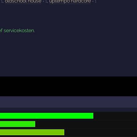
,
oldschool house
,
uptempo hardcore
 1
× 1
× 1
ef servicekosten
.