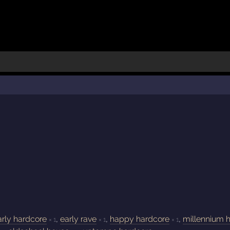
arly hardcore
,
early rave
,
happy hardcore
,
millennium 
× 1
× 1
× 1