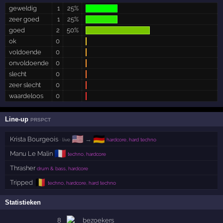
geweldig
1
25%
zeer goed
1
25%
goed
2
50%
ok
0
voldoende
0
onvoldoende
0
slecht
0
zeer slecht
0
waardeloos
0
Line-up
PRSPCT
🇺🇸
🇩🇪
Krista Bourgeois
→
· live
hardcore, hard techno
🇫🇷
Manu Le Malin
techno, hardcore
Thrasher
drum & bass, hardcore
🇧🇪
Tripped
techno, hardcore, hard techno
Statistieken
8
bezoekers