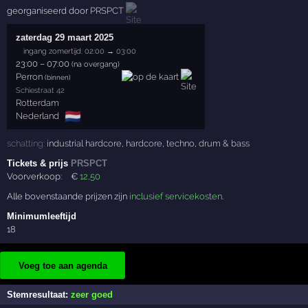
georganiseerd door
PRSPCT
zaterdag 29 maart 2025
ingang zomertijd: 02:00 → 03:00
23:00
–
07:00
(na overgang)
Perron
(binnen)
Schiestraat 42
Rotterdam
🇳🇱
Nederland
schatting:
industrial hardcore
,
hardcore
,
techno
,
drum & bass
Tickets & prijs
PRSPCT
Voorverkoop:
€
12
,50
Alle bovenstaande prijzen zijn
inclusief servicekosten
.
Minimumleeftijd
18
Voeg toe aan agenda
Stemresultaat:
zeer goed