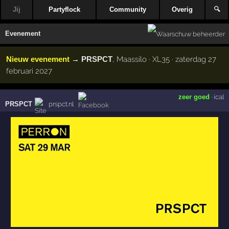
Jij
Partyflock
Community
Overig
🔍
Evenement
Nieuw evenement
→
PRSPCT
, Maassilo · XL35 · zaterdag 27
februari 2027
zeer goed
·
ical
PRSPCT
prspct.nl