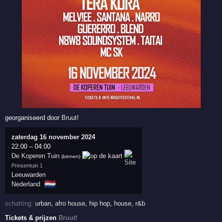
georganiseerd door
Bruut!
zaterdag 16 november 2024
22:00
–
04:00
De Koperen Tuin
(binnen)
Prinsentuin 1
Leeuwarden
🇳🇱
Nederland
schatting:
urban
,
afro house
,
hip hop
,
house
,
r&b
Tickets & prijzen
Bruut!