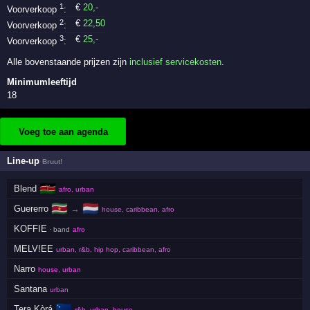
1
€
20
,-
Voorverkoop
:
2
€
22
,50
Voorverkoop
:
3
€
25
,-
Voorverkoop
:
Alle bovenstaande prijzen zijn
inclusief servicekosten
.
Minimumleeftijd
18
Voeg toe aan agenda
Line-up
Bruut!
🇰🇪
Blend
afro, urban
🇸🇷
🇳🇱
Guererro
→
house, caribbean, afro
KOFFIE
· band
afro
MELV!EE
urban, r&b, hip hop, caribbean, afro
Narro
house, urban
Santana
urban
🇨🇼
Tera Kòrá
r&b, urban, house