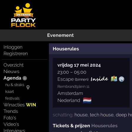
Evenement
Inloggen
Houserules
Registreren
Overzicht
vrijdag 17 mei 2024
Nieuws
23:00
–
05:00
Agenda
Escape
(binnen)
nu & straks
Rembrandtplein 11
kaart
Amsterdam
festivals
🇳🇱
Nederland
Winacties
WIN
Trends
schatting:
house
,
tech house
,
deep h
Foto's
Video's
Tickets & prijzen
Houserules
Interviews
1