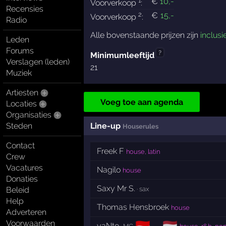
€
10
,-
Voorverkoop
:
Recensies
2
€
15
,-
Voorverkoop
:
Radio
Alle bovenstaande prijzen zijn
inclusi
Leden
Forums
?
Minimumleeftijd
Verslagen (leden)
21
Muziek
Artiesten
Voeg toe aan agenda
Locaties
Organisaties
Line-up
Steden
Houserules
Contact
Freek F
house, latin
Crew
Vacatures
Nagilo
house
Donaties
Saxy Mr S.
Beleid
· sax
Help
Thomas Hensbroek
house
Adverteren
Voorwaarden
yaNto
→