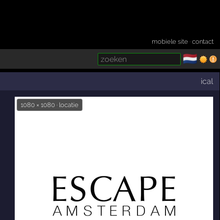
mobiele site
·
contact
🇳🇱
­
ical
1080 × 1080 · locatie