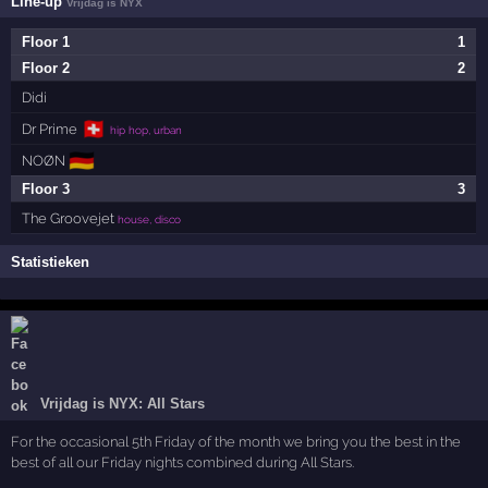
Line-up
Vrijdag is NYX
Floor 1
1
Floor 2
2
Didi
🇨🇭
Dr Prime
hip hop, urban
🇩🇪
NOØN
Floor 3
3
The Groovejet
house, disco
Statistieken
Vrijdag is NYX: All Stars
For the occasional 5th Friday of the month we bring you the best in the
best of all our Friday nights combined during All Stars.