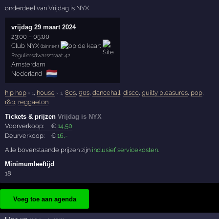
onderdeel van
Vrijdag is NYX
vrijdag 29 maart 2024
23:00
–
05:00
Club NYX
(binnen)
Reguliersdwarsstraat 42
Amsterdam
🇳🇱
Nederland
hip hop
,
house
,
80s
,
90s
,
dancehall
,
disco
,
guilty pleasures
,
pop
,
× 1
× 1
r&b
,
reggaeton
Tickets & prijzen
Vrijdag is NYX
Voorverkoop:
€
14
,50
Deurverkoop:
€
16
,-
Alle bovenstaande prijzen zijn
inclusief servicekosten
.
Minimumleeftijd
18
Voeg toe aan agenda