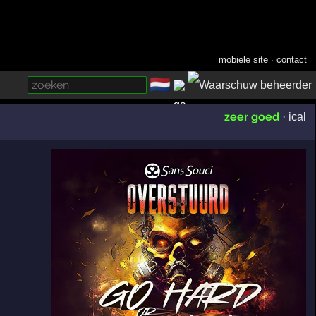
mobiele site
·
contact
🇳🇱
­
zeer goed
·
ical