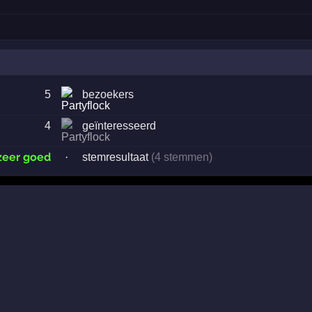
5
bezoekers
4
geïnteresseerd
zeer goed
·
stemresultaat
(4 stemmen)