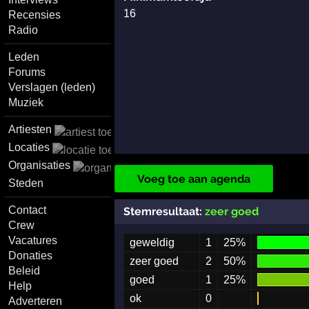
16
Recensies
Radio
Leden
Forums
Verslagen (leden)
Muziek
Artiesten
Locaties
Organisaties
Voeg toe aan agenda
Steden
Contact
Stemresultaat:
zeer goed
Crew
Vacatures
geweldig
1
25%
Donaties
zeer goed
2
50%
Beleid
goed
1
25%
Help
ok
0
Adverteren