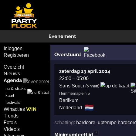
Evenement
Inloggen
Overstuurd
Registreren
Overzicht
zaterdag 13 april 2024
Nieuws
22:00
–
05:00
Agenda
Sans Souci
(binnen)
nu & straks
Hemmemaplein 5
kaart
Berlikum
festivals
🇳🇱
Nederland
WIN
Winacties
Trends
schatting:
hardcore
,
uptempo hardcor
Foto's
Video's
?
Minimumleeftijd
Interviews