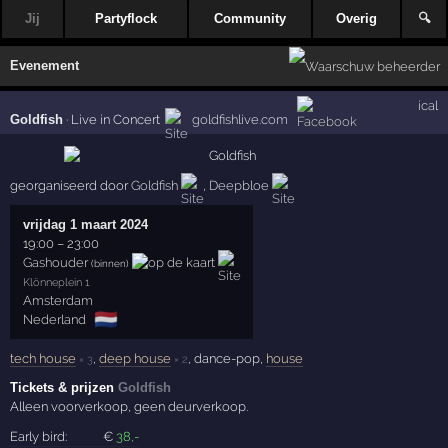
Jij
Partyflock
Community
Overig
🔍
Evenement
ical
Goldfish
·
Live in Concert
goldfishlive.com
georganiseerd door
Goldfish
,
Deepbloe
vrijdag 1 maart 2024
19:00
–
23:00
Gashouder
(binnen)
Klönneplein 1
Amsterdam
🇳🇱
Nederland
tech house
,
deep house
, dance-pop,
house
× 3
× 2
Tickets & prijzen
Goldfish
Alleen voorverkoop, geen deurverkoop.
Early bird:
€
38
,-