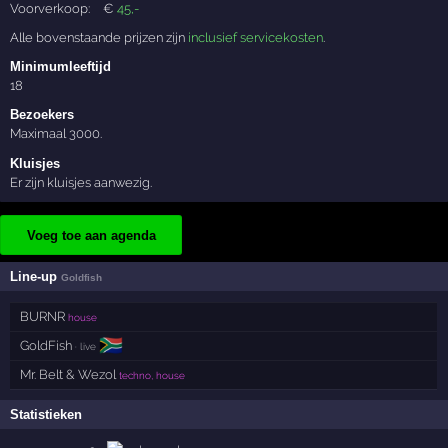
Voorverkoop:
€
45
,-
Alle bovenstaande prijzen zijn
inclusief servicekosten
.
Minimumleeftijd
18
Bezoekers
Maximaal 3000.
Kluisjes
Er zijn kluisjes aanwezig.
Voeg toe aan agenda
Line-up
Goldfish
BURNR
house
🇿🇦
GoldFish
· live
Mr. Belt & Wezol
techno, house
Statistieken