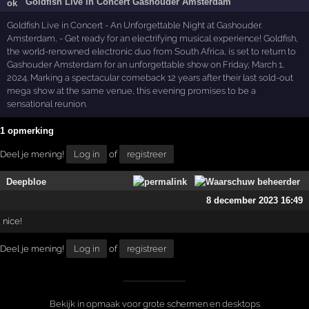
Goldfish Live in Concert Gashouder Amsterdam
Goldfish Live in Concert - An Unforgettable Night at Gashouder.
Amsterdam, - Get ready for an electrifying musical experience! Goldfish,
the world-renowned electronic duo from South Africa, is set to return to
Gashouder Amsterdam for an unforgettable show on Friday, March 1,
2024. Marking a spectacular comeback 12 years after their last sold-out
mega show at the same venue, this evening promises to be a
sensational reunion.
1 opmerking
Deel je mening!
Log in
of
registreer
Deepbloe
8 december 2023 16:49
nice!
Deel je mening!
Log in
of
registreer
Bekijk in opmaak voor grote schermen en desktops