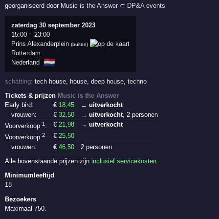
georganiseerd door
Music is the Answer
⊂
DP&A events
zaterdag 30 september 2023
15:00
–
23:00
Prins Alexanderplein
(buiten)
Rotterdam
🇳🇱
Nederland
schatting:
tech house
,
house
,
deep house
,
techno
Tickets & prijzen
Music is the Answer
Early bird:
€
18
,45
→ uitverkocht
vrouwen:
€
32
,50
→ uitverkocht
, 2 personen
1
€
21
,98
→ uitverkocht
Voorverkoop
:
2
€
25
,50
Voorverkoop
:
vrouwen:
€
46
,50
2 personen
Alle bovenstaande prijzen zijn
inclusief servicekosten
.
Minimumleeftijd
18
Bezoekers
Maximaal 750.