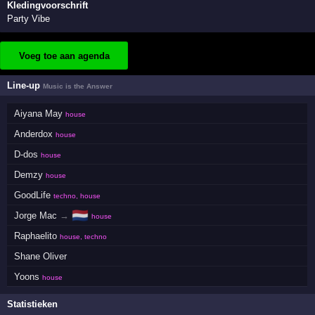
Kledingvoorschrift
Party Vibe
Voeg toe aan agenda
Line-up
Music is the Answer
Aiyana May
house
Anderdox
house
D-dos
house
Demzy
house
GoodLife
techno, house
🇳🇱
Jorge Mac
→
house
Raphaelito
house, techno
Shane Oliver
Yoons
house
Statistieken