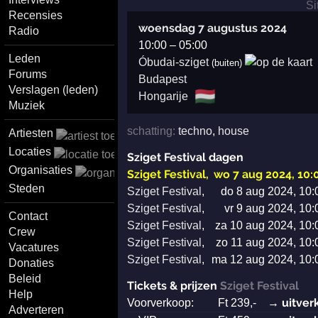
Recensies
woensdag 7 augustus 2024
Radio
10:00
–
05:00
Leden
Óbudai-sziget
(buiten)
Forums
Budapest
Verslagen (leden)
🇭🇺
Hongarije
Muziek
schatting:
techno
,
house
Artiesten
Locaties
Sziget Festival dagen
Organisaties
Sziget Festival
,
wo 7 aug 2024, 10:
Steden
Sziget Festival
,
do 8 aug 2024, 10:
Sziget Festival
,
vr 9 aug 2024, 10:
Contact
Sziget Festival
,
za 10 aug 2024, 10:
Crew
Sziget Festival
,
zo 11 aug 2024, 10:
Vacatures
Sziget Festival
,
ma 12 aug 2024, 10:
Donaties
Beleid
Tickets & prijzen
Sziget Festival
Help
→ uitver
Voorverkoop:
Ft
239
,-
Adverteren