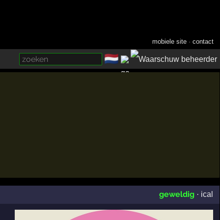
mobiele site
·
contact
🇳🇱
­
geweldig
·
ical