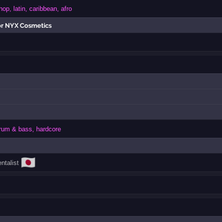
hop, latin, caribbean, afro
or NYX Cosmetics
rum & bass, hardcore
🇯🇵
ntalist