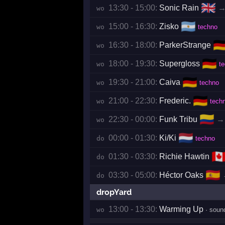
🇬🇧
13:30 - 15:00:
Sonic Rain
wo 
🇦🇷
15:00 - 16:30:
Zisko
wo 
techno
🇩
16:30 - 18:00:
ParkerStrange
wo 
🇩🇪
18:00 - 19:30:
Supergloss
wo 
t
🇩🇪
19:30 - 21:00:
Caiva
wo 
techno
🇩🇪
21:00 - 22:30:
Frederic.
wo 
tech
🇨🇴
22:30 - 00:00:
Funk Tribu
→
wo 
🇳🇱
00:00 - 01:30:
Ki/Ki
do 
techno
🇨
01:30 - 03:30:
Richie Hawtin
do 
🇪🇸
03:30 - 05:00:
Héctor Oaks
do 
dropYard
13:00 - 13:30:
Warming Up
wo 
· soun