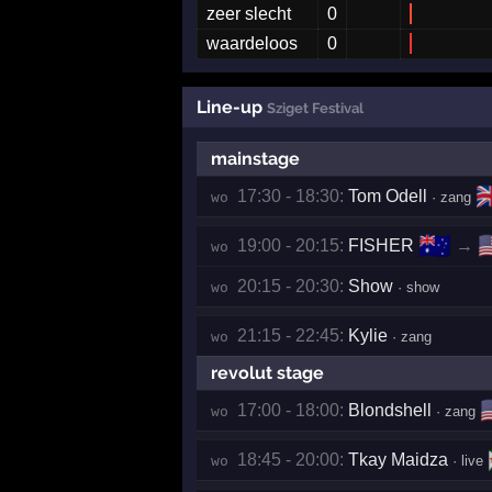
zeer slecht
0
waardeloos
0
Line-up
Sziget Festival
mainstage
🇬
17:30 - 18:30:
Tom Odell
wo 
· zang
🇦🇺

19:00 - 20:15:
FISHER
→
wo 
20:15 - 20:30:
Show
wo 
· show
21:15 - 22:45:
Kylie
wo 
· zang
revolut stage

17:00 - 18:00:
Blondshell
wo 
· zang
18:45 - 20:00:
Tkay Maidza
wo 
· live