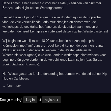
Deze zomer is het alweer tijd voor het 17-de (!) seizoen van Summer
Breeze Latin Night op het Westergasterras!
Geniet tussen 1 juni & 31 augustus elke donderdag van de tropische
vibe, de vele verschillende Latin-muziekstijlen en dansmoves, de
workshops, de cocktails, het flaneren, de diversiteit aan mensen en
leeftijden, de heerlijke hapjes en uiteraard de zon op het Westergasterras!
Wij beginnen wekelijks om 18:00 uur buiten in het zonnetje op het
Klönneplein met “vrij” dansen. Tegelijkertijd kunnen de beginners vanaf
19:00 uur aan hun dans-skills werken in de Westerliefde en de
Westerunie waar (gratis) elke week andere workshops plaatsvinden voor
beginners én gevorderden in de verschillende Latin-stijlen (o.a. Salsa,
Zouk, Bachata, Kizomba).
Het Westergasterras is elke donderdag het domein van de old-school Hip-
Hop en Caribbean.
→ lees meer
Deel je mening!
Log in
of
registreer