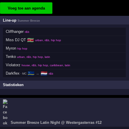
Voeg toe aan agenda
Line-up
Summer Breeze
Cliffhanger
r&b
🇸🇷
Miss DJ QT
urban, r&b, hip hop
Myron
hip hop
Tenko
urban, r&b, hip hop, latin
Violatorz
house, r&b, hip hop, caribbean, latin
🇨🇼
🇳🇱
Darkflex
→
· MC
r&b
Statistieken
Summer Breeze Latin Night @ Westergasterras #12