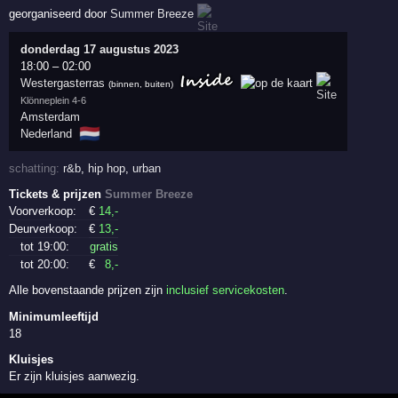
georganiseerd door
Summer Breeze
donderdag 17 augustus 2023
18:00
–
02:00
Westergasterras
(binnen, buiten)
Klönneplein 4-6
Amsterdam
🇳🇱
Nederland
schatting:
r&b
,
hip hop
,
urban
Tickets & prijzen
Summer Breeze
Voorverkoop:
€
14
,-
Deurverkoop:
€
13
,-
tot 19:00:
gratis
tot 20:00:
€
8
,-
Alle bovenstaande prijzen zijn
inclusief servicekosten
.
Minimumleeftijd
18
Kluisjes
Er zijn kluisjes aanwezig.