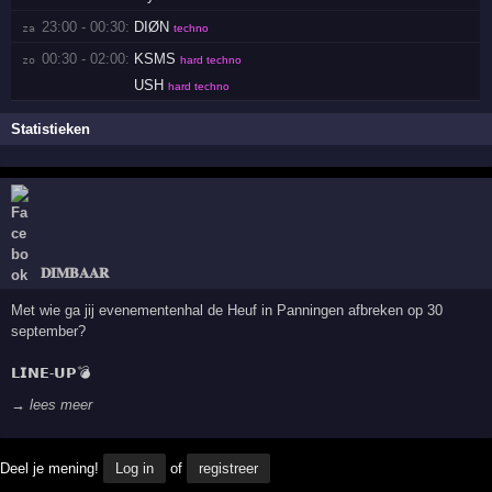
23:00 - 00:30:
DIØN
za 
techno
00:30 - 02:00:
KSMS
zo 
hard techno
USH
hard techno
Statistieken
𝐃𝐈𝐌𝐁𝐀𝐀𝐑
Met wie ga jij evenementenhal de Heuf in Panningen afbreken op 30
september?
𝗟𝗜𝗡𝗘-𝗨𝗣💣
→ lees meer
Deel je mening!
Log in
of
registreer