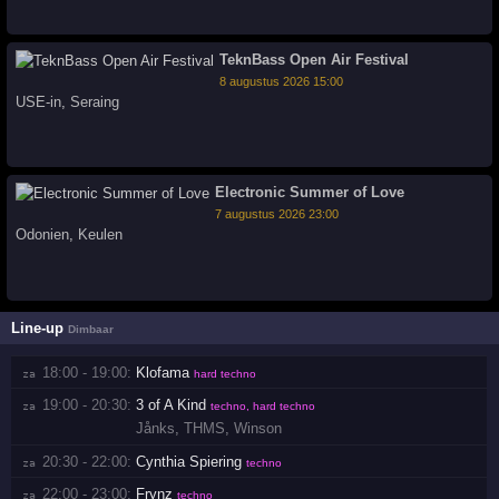
TeknBass Open Air Festival
8 augustus 2026 15:00
USE-in
,
Seraing
Electronic Summer of Love
7 augustus 2026 23:00
Odonien
,
Keulen
Line-up
Dimbaar
18:00 - 19:00:
Klofama
za 
hard techno
19:00 - 20:30:
3 of A Kind
za 
techno, hard techno
Jånks
,
THMS
,
Winson
20:30 - 22:00:
Cynthia Spiering
za 
techno
22:00 - 23:00:
Frynz
za 
techno