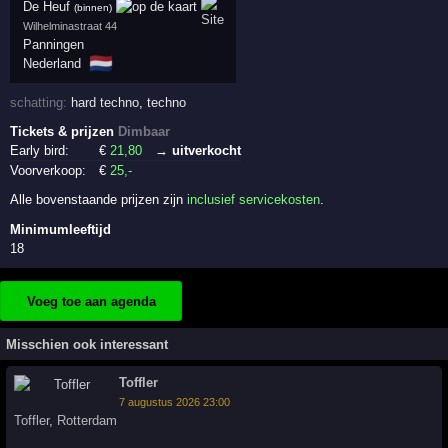
De Heuf
(binnen)
Wilhelminastraat 44
Panningen
🇳🇱
Nederland
schatting:
hard techno
,
techno
Tickets & prijzen
Dimbaar
Early bird:
€
21
,80
→ uitverkocht
Voorverkoop:
€
25
,-
Alle bovenstaande prijzen zijn
inclusief servicekosten
.
Minimumleeftijd
18
Voeg toe aan agenda
Misschien ook interessant
Toffler
7 augustus 2026 23:00
Toffler
,
Rotterdam