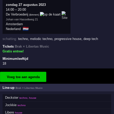
zondag 27 augustus 2023
14:00
–
20:00
De Verbroederij
(binnen)
Johan van Hasseltweg 21
Amsterdam
🇳🇱
Nederland
schatting:
techno
,
melodic techno
,
progressive house
,
deep tech
Tickets
Brak × Libertas Music
Gratis entree!
Minimumleeftijd
18
Voeg toe aan agenda
Line-up
Brak × Libertas Music
Deckster
techno, house
Jockkie
techno
Libere
house