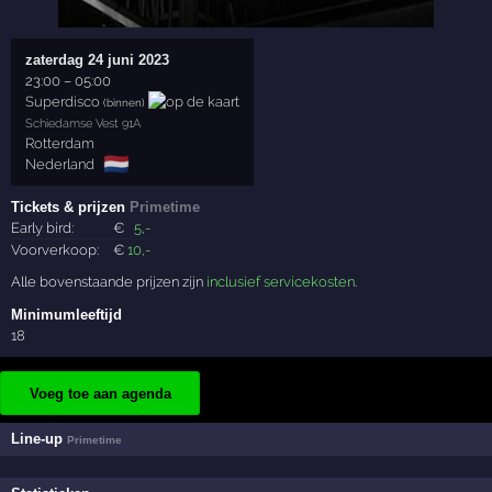
zaterdag 24 juni 2023
23:00
–
05:00
Superdisco
(binnen)
Schiedamse Vest 91A
Rotterdam
🇳🇱
Nederland
Tickets & prijzen
Primetime
Early bird:
€
5
,-
Voorverkoop:
€
10
,-
Alle bovenstaande prijzen zijn
inclusief servicekosten
.
Minimumleeftijd
18
Voeg toe aan agenda
Line-up
Primetime