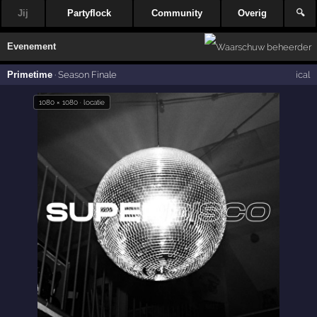
Jij
Partyflock
Community
Overig
🔍
Evenement
Primetime
·
Season Finale
ical
1080 × 1080 · locatie