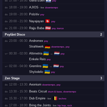
🇮🇱
17:00 - 18:00:
Gana Eden
do 
psy
18:00 - 19:00:
AJIOS
do 
· live
downtempo
19:00 - 20:00:
Polzitiv
do 
psy
🇨🇭
20:00 - 21:00:
Nayajayan
do 
psy
🇦🇹
21:00 - 23:00:
Rajju Baba
do 
psy, trance
Psylânt Disco
2
23:00 - 00:30:
Andromex
do 
psy
🇩🇪
Strahlwerk
downtempo, psy
🇺🇦
🇳🇱
00:30 - 02:00:
Altimetria
→
vr 
psy
Enkele Reis
psy
🇺🇦
🇳🇱
02:00 - 04:00:
Gremlins
→
vr 
psy
🇺🇦
Shylodelic
psy
Zen Stage
3
12:00 - 13:30:
Aeonium
do 
downtempo, psy
13:30 - 15:30:
Beats Circuit
do 
drum & bass, downtempo
🇧🇪
15:30 - 17:00:
Dub Empire
do 
· live
techno
17:00 - 18:00:
Bring the Joints
do 
· live
hip hop, rock