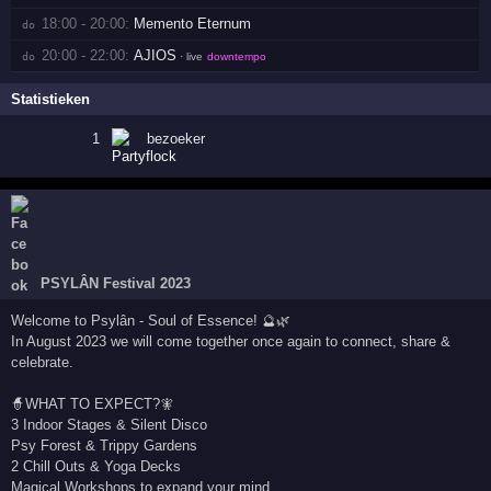
18:00 - 20:00:
Memento Eternum
do 
20:00 - 22:00:
AJIOS
do 
· live
downtempo
Statistieken
1
bezoeker
PSYLÂN Festival 2023
Welcome to Psylân - Soul of Essence! 🔮🌿
In August 2023 we will come together once again to connect, share &
celebrate.
🧙WHAT TO EXPECT?🧚‍
3 Indoor Stages & Silent Disco
Psy Forest & Trippy Gardens
2 Chill Outs & Yoga Decks
Magical Workshops to expand your mind