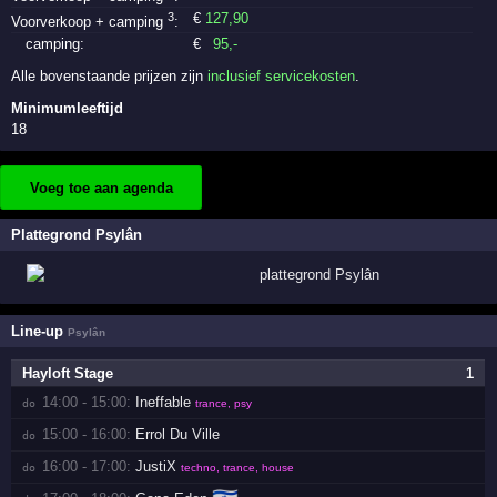
3
€
127
,90
Voorverkoop + camping
:
camping:
€
95
,-
Alle bovenstaande prijzen zijn
inclusief servicekosten
.
Minimumleeftijd
18
Voeg toe aan agenda
Plattegrond Psylân
Line-up
Psylân
Hayloft Stage
1
14:00 - 15:00:
Ineffable
do 
trance, psy
15:00 - 16:00:
Errol Du Ville
do 
16:00 - 17:00:
JustiX
do 
techno, trance, house