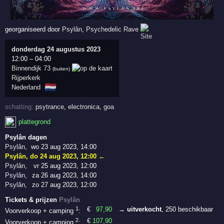
georganiseerd door
Psylân
,
Psychedelic Rave
donderdag 24 augustus 2023
12:00
–
04:00
Binnendijk 73
(buiten)
Rijperkerk
🇳🇱
Nederland
schatting:
psytrance
,
electronica
,
goa
plattegrond
Psylân dagen
Psylân
,
wo 23 aug 2023, 14:00
Psylân
,
do 24 aug 2023, 12:00
←
Psylân
,
vr 25 aug 2023, 12:00
Psylân
,
za 26 aug 2023, 14:00
Psylân
,
zo 27 aug 2023, 12:00
Tickets & prijzen
Psylân
1
€
97
,90
→ uitverkocht
, 250 beschikbaar
Voorverkoop + camping
:
2
€
107
,90
Voorverkoop + camping
: