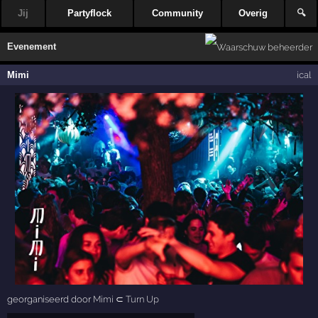
Jij
Partyflock
Community
Overig
🔍
Evenement
Mimi
ical
georganiseerd door
Mimi
⊂
Turn Up