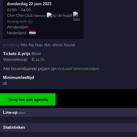
donderdag 22 juni 2023
22:00
–
04:00
Chin Chin Club
(binnen)
Rozengracht 133
Amsterdam
🇳🇱
Nederland
schatting:
hits
,
hip hop
,
r&b
,
disco
,
house
Tickets & prijs
Mimi
Voorverkoop:
€
14
,70
Alle bovenstaande prijzen zijn
inclusief servicekosten
.
Minimumleeftijd
18
Voeg toe aan agenda
Line-up
Mimi
Statistieken