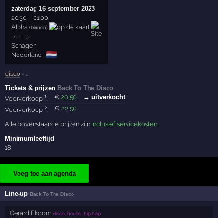
zaterdag 16 september 2023
20:30
–
01:00
Alpha
(binnen)
Loet 13
Schagen
🇳🇱
Nederland
disco
× 2
Tickets & prijzen
Back To The Disco
1
€
20
,50
→ uitverkocht
Voorverkoop
:
2
€
22
,50
Voorverkoop
:
Alle bovenstaande prijzen zijn
inclusief servicekosten
.
Minimumleeftijd
18
Voeg toe aan agenda
Line-up
Back To The Disco
Gerard Ekdom
disco, house, hip hop