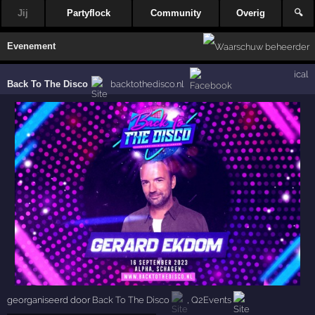
Jij
Partyflock
Community
Overig
🔍
Evenement
ical
Back To The Disco
backtothedisco.nl
georganiseerd door
Back To The Disco
,
Q2Events