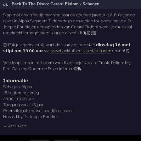
Back To The Disco: Gerard Ekdom - Schagen
Stap met ons in de tijdmachine naar de gouden jaren 70's & 80's van de
disco in Alpha Schagen! Tijdens deze geweldige tourshow met o.a. DJ
Joepie Fourtie én een optreden van Gerard Ekdom wordt je muzikaal
regelrecht teruggevoerd naar de discotijd! 🕺🏻💃🏼
⏰ Pak je agenda erbij, want de kaartverkoop start 𝗱𝗶𝗻𝘀𝗱𝗮𝗴 𝟭𝟲 𝗺𝗲𝗶
𝘀𝘁𝗶𝗽𝘁 𝗼𝗺 𝟭𝟵:𝟬𝟬 𝘂𝘂𝗿 via
www.backtothedisco.nl/schagen
op=op! ⏰
Wie loopt er nou niet warm van discokanjers als Le Freak, Relight My
Fire, Dancing Queen en Disco Inferno. 💥🛼
𝗜𝗻𝗳𝗼𝗿𝗺𝗮𝘁𝗶𝗲
Schagen, Alpha
16 september 2023
20:00 - 01:00 uur
Toegang vanaf 18 jaar
Geen zitplaatsen, wel heerlijk dansen
Hosted by DJ Joepie Fourtie
→ lees meer