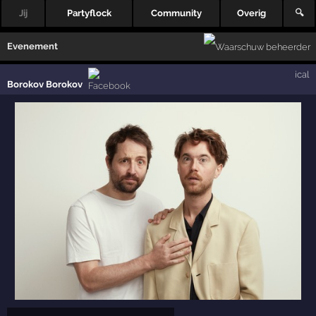
Jij
Partyflock
Community
Overig
🔍
Evenement
ical
Borokov Borokov