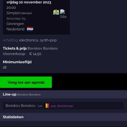
vrijdag 10 november 2023
20:00
Simplon
(binnen)
Boterdiep 69
Groningen
🇳🇱
Nederland
schatting:
electronica
,
synth-pop
Tickets & prijs
Borokov Borokov
Voorverkoop:
€
14
,50
Minimumleeftijd
18
Voeg toe aan agenda
Line-up
Borokov Borokov
🇧🇪
Borokov Borokov
· live
pop, downtempo
Statistieken