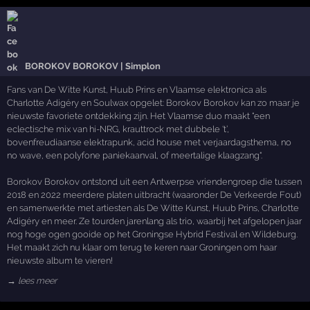
BOROKOV BOROKOV | Simplon
Fans van De Witte Kunst, Huub Prins en Vlaamse elektronica als
Charlotte Adigéry en Soulwax opgelet: Borokov Borokov kan zo maar je
nieuwste favoriete ontdekking zijn. Het Vlaamse duo maakt "een
eclectische mix van hi-NRG, krauttrock met dubbele ‘t’,
bovenfreudiaanse elektrapunk, acid house met verjaardagsthema, no
no wave, een polyfone paniekaanval, of meertalige klaagzang".
Borokov Borokov ontstond uit een Antwerpse vriendengroep die tussen
2018 en 2022 meerdere platen uitbracht (waaronder De Verkeerde Fout)
en samenwerkte met artiesten als De Witte Kunst, Huub Prins, Charlotte
Adigéry en meer. Ze tourden jarenlang als trio, waarbij het afgelopen jaar
nog hoge ogen gooide op het Groningse Hybrid Festival en Wildeburg.
Het maakt zich nu klaar om terug te keren naar Groningen om haar
nieuwste album te vieren!
→ lees meer