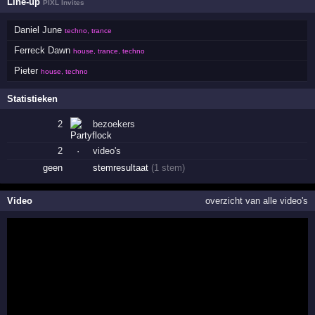
Line-up
PIXL Invites
Daniel June
techno, trance
Ferreck Dawn
house, trance, techno
Pieter
house, techno
Statistieken
2
bezoekers
2
·
video's
geen
stemresultaat
(1 stem)
Video
overzicht van alle video's