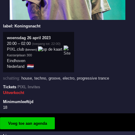
label:
Koningsnacht
woensdag 26 april 2023
20:00
–
02:00
(toegang tot: 22:00)
PIXL.club
(binnen)
Kastanjelaan 300
Eindhoven
🇳🇱
Nederland
schatting:
house
,
techno
,
groove
,
electro
,
progressive trance
Tickets
PIXL Invites
Uitverkocht
Minimumleeftijd
18
Voeg toe aan agenda