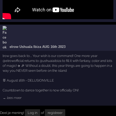
elrow Ushuaïa Ibiza AUG 16th 2023
lrow goes back to.... Your wish is our command! One more year
@elrowofficial returns to @ushuaiaibiza to fill it with fantasy, color and lots
of magic! ✈️ 🎉 Without a doubt, this year things are going to happen in a
way you NEVER seen before on the island
🐰 August 16th - DELUSIONVILLE
Countdown to dance together is now officially ON!
→ lees meer
Deel je mening!
Log in
of
registreer