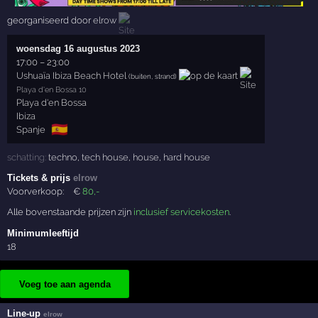
georganiseerd door
elrow
woensdag 16 augustus 2023
17:00
–
23:00
Ushuaïa Ibiza Beach Hotel
(buiten, strand)
Playa d'en Bossa 10
Playa d'en Bossa
Ibiza
🇪🇸
Spanje
schatting:
techno
,
tech house
,
house
,
hard house
Tickets & prijs
elrow
Voorverkoop:
€
80
,-
Alle bovenstaande prijzen zijn
inclusief servicekosten
.
Minimumleeftijd
18
Voeg toe aan agenda
Line-up
elrow