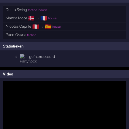
De La Swing
techno, house
🇩🇰
🇫🇷
Manda Moor
→
house
🇵🇪
🇪🇸
Nicolas Caprile
→
house
Paco Osuna
techno
Statistieken
1
geïnteresseerd
Video