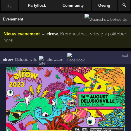
Jij
Partyflock
Community
Overig
🔍
Evenement
Nieuw evenement
→
elrow
, Kromhouthal · vrijdag 23 oktober
2026
ical
elrow
·
Delusionville
elrow.com