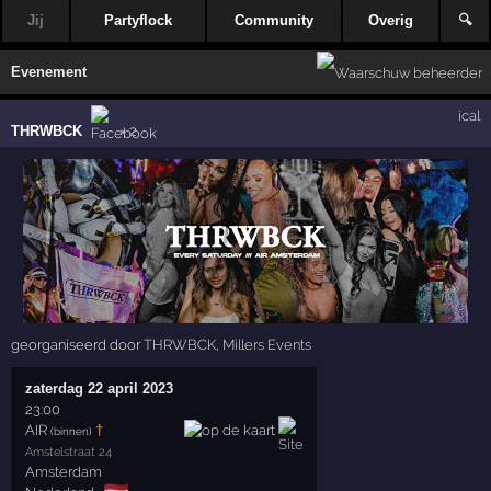
Jij
Partyflock
Community
Overig
🔍
Evenement
ical
THRWBCK
× 2
georganiseerd door
THRWBCK
,
Millers Events
zaterdag 22 april 2023
23:00
AIR
†
(binnen)
Amstelstraat 24
Amsterdam