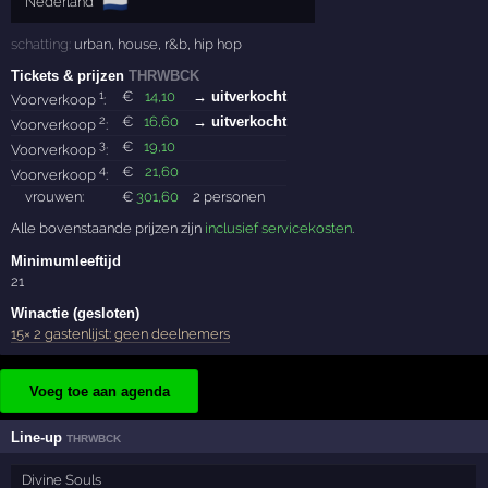
🇳🇱
Nederland
schatting:
urban
,
house
,
r&b
,
hip hop
Tickets & prijzen
THRWBCK
1
€
14
,10
→ uitverkocht
Voorverkoop
:
2
€
16
,60
→ uitverkocht
Voorverkoop
:
3
€
19
,10
Voorverkoop
:
4
€
21
,60
Voorverkoop
:
vrouwen:
€
301
,60
2 personen
Alle bovenstaande prijzen zijn
inclusief servicekosten
.
Minimumleeftijd
21
Winactie (gesloten)
15× 2 gastenlijst: geen deelnemers
Voeg toe aan agenda
Line-up
THRWBCK
Divine Souls