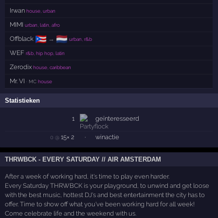
Irwan
house, urban
MIMI
urban, latin, afro
🇵🇷
🇳🇱
Offblack
→
urban, r&b
WEF
r&b, hip hop, latin
Zerodix
house, caribbean
Mr. VI
· MC
house
Statistieken
1
geïnteresseerd
15× 2
·
winactie
0 @
THRWBCK - EVERY SATURDAY // AIR AMSTERDAM
After a week of working hard, it's time to play even harder.
Every Saturday THRWBCK is your playground, to unwind and get loose
with the best music, hottest DJ's and best entertainment the city has to
offer. Time to show off what you've been working hard for all week!
Come celebrate life and the weekend with us.