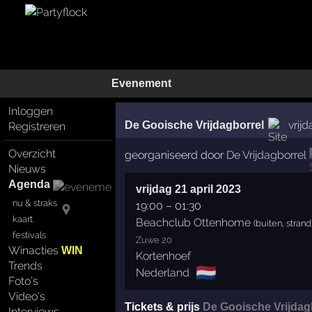
Evenement
Inloggen
vrijd
De Gooische Vrijdagborrel
Registreren
Overzicht
georganiseerd door
De Vrijdagborrel
Nieuws
Agenda
vrijdag 21 april 2023
nu & straks
19:00
–
01:30
kaart
Beachclub Ottenhome
(buiten, strand
festivals
Zuwe 20
Winacties
WIN
Kortenhoef
Trends
🇳🇱
Nederland
Foto's
Video's
Tickets & prijs
De Gooische Vrijdag
Interviews