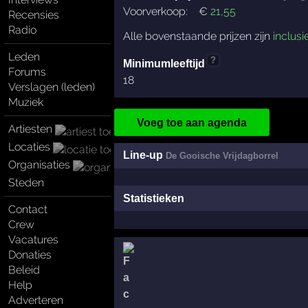
Voorverkoop:
€
21
,55
Recensies
Radio
Alle bovenstaande prijzen zijn
inclusi
Leden
?
Minimumleeftijd
Forums
18
Verslagen (leden)
Muziek
Voeg toe aan agenda
Artiesten
Locaties
Line-up
De Gooische Vrijdagborrel
Organisaties
Steden
Statistieken
Contact
Crew
Vacatures
Donaties
Beleid
Help
Adverteren