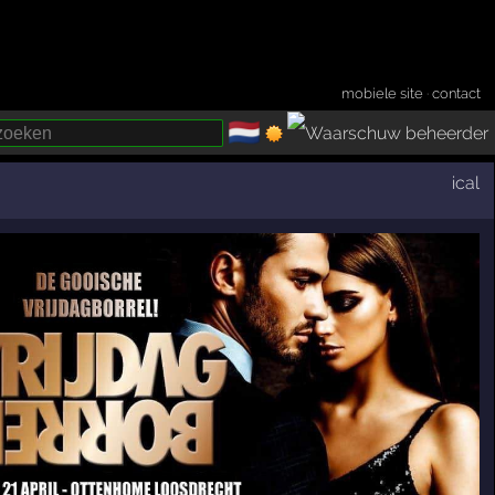
mobiele site
·
contact
🇳🇱
­
ical