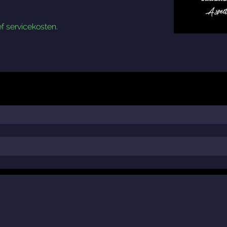
ef servicekosten
.