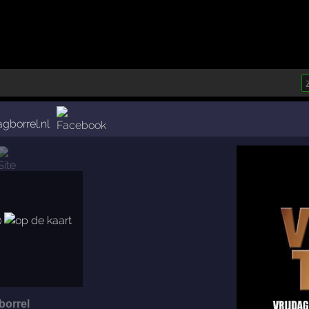
agborrel.nl
)
borrel