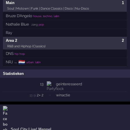
Main
1
Soul | Motown | Funk | Dance Classics | Disco | Nu-Disco
Bruze D'Angelo
house, techno, latin
Nathalie Blue
· zang
pop
Ray
Area 2
2
R&B and Hiphop (Classics)
DNS
hip hop
🇳🇱
NRJ
→
urban, latin
Statistieken
13
geïnteresseerd
2× 2
·
winactie
13 @
Soul City Live! Meppel