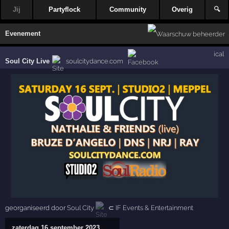
Jij
Partyflock
Community
Overig
🔍
Evenement
ical
Soul City Live
soulcitydance.com
georganiseerd door
Soul City
⊂
IF Events & Entertainment
zaterdag 16 september 2023