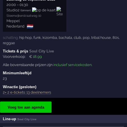
20:00
–
01:30
Studio2
(binnen)
Steenwijkerstraatweg 10
Meppel
🇳🇱
Nederland
schatting:
hip hop
,
funk
,
kizomba
,
bachata
,
club
,
pop
,
tribal house
,
80s
,
reggae
Tickets & prijs
Soul City Live
Voorverkoop:
€
18
,99
Alle bovenstaande prijzen zijn
inclusief servicekosten
.
Minimumleeftijd
23
Winactie (gesloten)
2× 2 e-tickets: 13 deelnemers
Voeg toe aan agenda
Line-up
Soul City Live