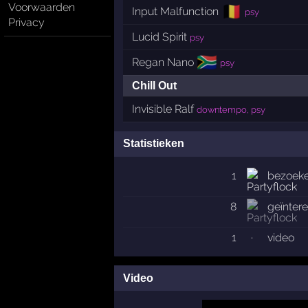
Voorwaarden
🇧🇪
Input Malfunction
psy
Privacy
Lucid Spirit
psy
🇿🇦
Regan Nano
psy
Chill Out
Invisible Ralf
downtempo, psy
Statistieken
1
bezoeke
8
geïnter
1
·
video
Video