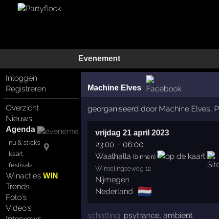
Evenement
Inloggen
Machine Elves
Registreren
Overzicht
georganiseerd door
Machine Elves
,
P
Nieuws
Agenda
vrijdag 21 april 2023
nu & straks
23:00
–
06:00
kaart
Waalhalla
(binnen)
festivals
Winselingseweg 12
Winacties
WIN
Nijmegen
Trends
🇳🇱
Nederland
Foto's
Video's
schatting:
psytrance
,
ambient
Interviews