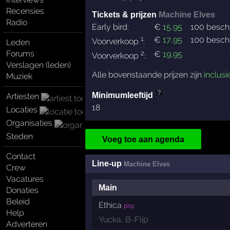
Recensies
Tickets & prijzen
Machine Elves
Radio
Early bird:
€
15
,95
100 besch
1
€
17
,95
100 besch
Voorverkoop
:
Leden
Forums
2
€
19
,95
Voorverkoop
:
Verslagen (leden)
Alle bovenstaande prijzen zijn
inclusi
Muziek
?
Minimumleeftijd
Artiesten
18
Locaties
Organisaties
Steden
Voeg toe aan agenda
Contact
Line-up
Machine Elves
Crew
Vacatures
Main
Donaties
Beleid
Ethica
psy
Help
Yucka
,
B-Flip
Adverteren