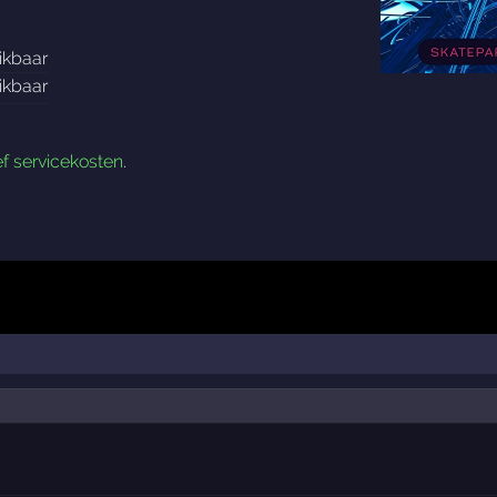
ikbaar
ikbaar
ef servicekosten
.