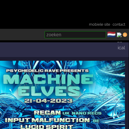
mobiele site
·
contact
🇳🇱
­
ical