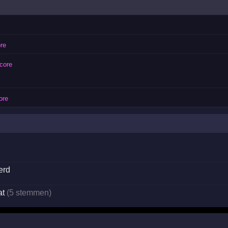
re
core
ore
erd
at
(5 stemmen)