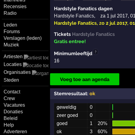
Recensies
Hardstyle Fanatics dagen
Radio
Hardstyle Fanatics
,
za 1 jul 2017, 0
Hardstyle Fanatics
,
zo 2 jul 2017, 0
Leden
Forums
Tickets
Hardstyle Fanatics
Verslagen (leden)
Gratis entree!
Muziek
?
Minimumleeftijd
Artiesten
16
Locaties
Organisaties
Voeg toe aan agenda
Steden
Contact
Stemresultaat:
ok
Crew
Vacatures
geweldig
0
Donaties
zeer goed
0
Beleid
goed
1
20%
Help
Adverteren
ok
3
60%