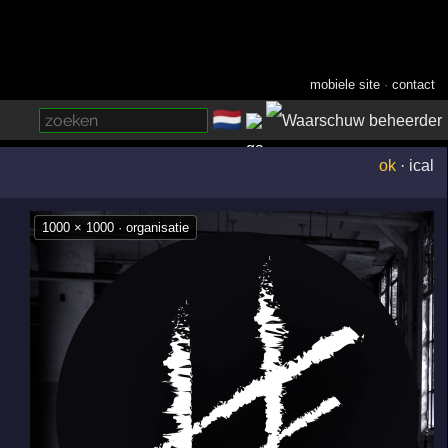
mobiele site
·
contact
🇳🇱
­
ok
·
ical
1000 × 1000 · organisatie