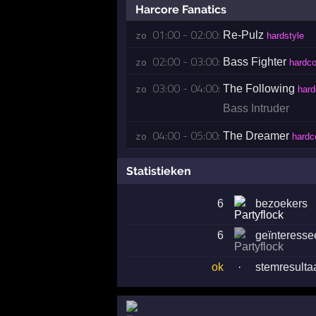
Harcore Fanatics
01:00 - 02:00:
Re-Pulz
zo 
hardstyle
02:00 - 03:00:
Bass Fighter
zo 
hardco
03:00 - 04:00:
The Following
zo 
hard
Bass Intruder
04:00 - 05:00:
The Dreamer
zo 
hardc
Statistieken
6
bezoekers
6
geïnteresse
ok
·
stemresulta