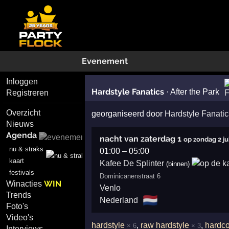
Evenement
Inloggen
Hardstyle Fanatics
·
After the Park
Registreren
Overzicht
georganiseerd door
Hardstyle Fanatic
Nieuws
Agenda
nacht van zaterdag 1
op zondag 2 ju
nu & straks
01:00
–
05:00
kaart
Kafee De Splinter
(binnen)
festivals
Dominicanenstraat 6
WIN
Winacties
Venlo
Trends
🇳🇱
Nederland
Foto's
Video's
hardstyle
,
raw hardstyle
,
hardc
× 6
× 3
Interviews