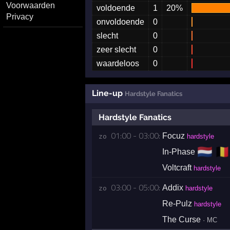
Voorwaarden
voldoende
1
20%
Privacy
onvoldoende
0
slecht
0
zeer slecht
0
waardeloos
0
Line-up
Hardstyle Fanatics
Hardstyle Fanatics
01:00 - 03:00:
Focuz
zo 
hardstyle
🇳🇱
🇧🇪
In-Phase
Voltcraft
hardstyle
03:00 - 05:00:
Addix
zo 
hardstyle
Re-Pulz
hardstyle
The Curse
· MC