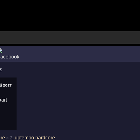
s
li 2017
ore
,
uptempo hardcore
× 2