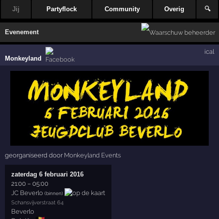
Jij
Partyflock
Community
Overig
🔍
Evenement
ical
Monkeyland
georganiseerd door
Monkeyland Events
zaterdag 6 februari 2016
21:00
–
05:00
JC Beverlo
(binnen)
Schansvijverstraat 64
Beverlo