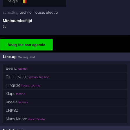
🇧🇪
België
schatting:
techno
,
house
,
electro
Minimumleeftijd
18
Voeg toe aan agenda
Line-up
Monkeyland
Beanz
techno
Digital Noise
techno, hip hop
Hingstät
house, techno
Klaps
techno
Kneels
techno
LNKBZ
Many Moore
disco, house