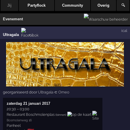
Jij
Partyflock
Community
Overig
🔍
Evenement
ical
Ultragala
× 2
georganiseerd door
Ultragala
⊂
Omeo
zaterdag 21 januari 2017
20:30
–
03:00
Restaurant Boschmolenplas
(binnen)
Bosmolenweg 16
Panheel