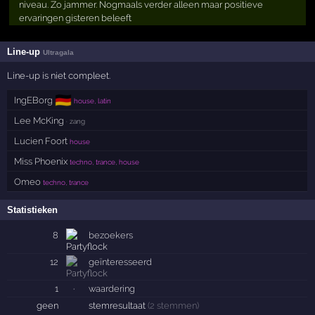
niveau. Zo jammer. Nogmaals verder alleen maar positieve
ervaringen gisteren beleeft
Line-up
Ultragala
Line-up is niet compleet.
🇩🇪
IngEBorg
house, latin
Lee McKing
· zang
Lucien Foort
house
Miss Phoenix
techno, trance, house
Omeo
techno, trance
Statistieken
8
bezoekers
12
geïnteresseerd
1
·
waardering
geen
stemresultaat
(2 stemmen)