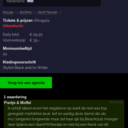
🇳🇱
Nederland
house
,
techno
,
tech house
× 2
× 2
× 1
Tickets & prijzen
Ultragala
Uitverkocht
Early bird:
€
29
,50
Voorverkoop:
€
35
,-
Minimumleeftijd
24
Kledingvoorschrift
Stylish Black and/or White
Voeg toe aan agenda
1 waardering
2017-01-22
Piertje &­ Moffel
ik schrijf alleen even het negatieve op want de rest was top
geregeld. Hartstikke leuk, lief en aardig deze dame die als
mc/zangeres fungeerde maar zet haar ajb bij Beachclub Vroeger
neer tijdens een SlamFM feestje en niet bij een feest van dit