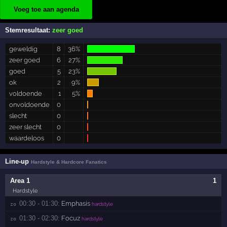
Voeg toe aan agenda
Stemresultaat:
zeer goed
geweldig
8
36%
zeer goed
6
27%
goed
5
23%
ok
2
9%
voldoende
1
5%
onvoldoende
0
slecht
0
zeer slecht
0
waardeloos
0
Line-up
Hardstyle & Hardcore Fanatics
Area 1
1
Hardstyle
00:30 - 01:30:
Emphasis
zo 
hardstyle
01:30 - 02:30:
Focuz
zo 
hardstyle