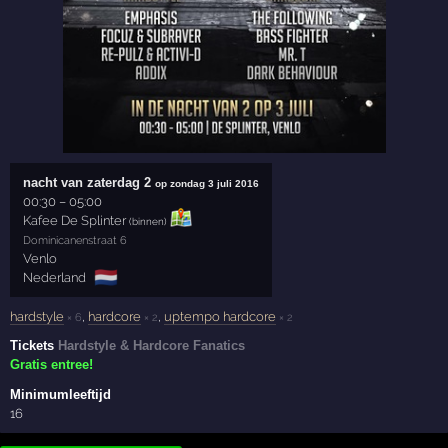
nacht van zaterdag 2
op zondag 3 juli 2016
00:30
–
05:00
Kafee De Splinter
(binnen)
Dominicanenstraat 6
Venlo
🇳🇱
Nederland
hardstyle
,
hardcore
,
uptempo hardcore
× 6
× 2
× 2
Tickets
Hardstyle & Hardcore Fanatics
Gratis entree!
Minimumleeftijd
16