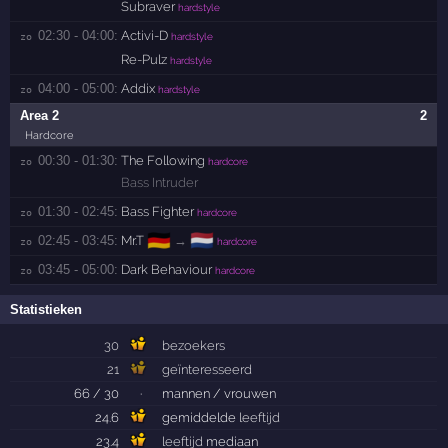
Subraver
hardstyle
02:30 - 04:00:
Activi-D
zo 
hardstyle
Re-Pulz
hardstyle
04:00 - 05:00:
Addix
zo 
hardstyle
Area 2
2
Hardcore
00:30 - 01:30:
The Following
zo 
hardcore
Bass Intruder
01:30 - 02:45:
Bass Fighter
zo 
hardcore
🇩🇪
🇳🇱
02:45 - 03:45:
Mr.T
→
zo 
hardcore
03:45 - 05:00:
Dark Behaviour
zo 
hardcore
Statistieken
30
bezoekers
21
geïnteresseerd
66 / 30
·
mannen / vrouwen
24.6
gemiddelde
leeftijd
23.4
leeftijd
mediaan