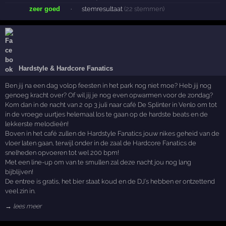
zeer goed
·
stemresultaat
(22 stemmen)
Hardstyle & Hardcore Fanatics
Ben jij na een dag volop feesten in het park nog niet moe? Heb jij nog
genoeg kracht over? Of wil jij je nog even opwarmen voor de zondag?
Kom dan in de nacht van 2 op 3 juli naar café De Splinter in Venlo om tot
in de vroege uurtjes helemaal los te gaan op de hardste beats en de
lekkerste melodieën!
Boven in het café zullen de Hardstyle Fanatics jouw nikes geheid van de
vloer laten gaan, terwijl onder in de zaal de Hardcore Fanatics de
snelheden opvoeren tot wel 200 bpm!
Met een line-up om van te smullen zal deze nacht jou nog lang
bijblijven!
De entree is gratis, het bier staat koud en de DJ’s hebben er ontzettend
veel zin in.
→ lees meer