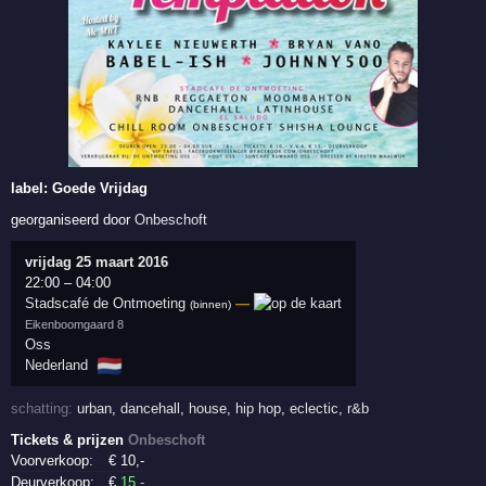
label:
Goede Vrijdag
georganiseerd door
Onbeschoft
vrijdag 25 maart 2016
22:00
–
04:00
Stadscafé de Ontmoeting
—
(binnen)
Eikenboomgaard 8
Oss
🇳🇱
Nederland
schatting:
urban
,
dancehall
,
house
,
hip hop
,
eclectic
,
r&b
Tickets & prijzen
Onbeschoft
Voorverkoop:
€
10
,-
Deurverkoop:
€
15
,-