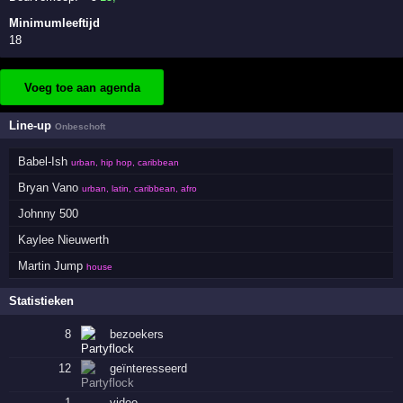
Minimumleeftijd
18
Voeg toe aan agenda
Line-up
Onbeschoft
Babel-Ish
urban, hip hop, caribbean
Bryan Vano
urban, latin, caribbean, afro
Johnny 500
Kaylee Nieuwerth
Martin Jump
house
Statistieken
8
bezoekers
12
geïnteresseerd
1
·
video