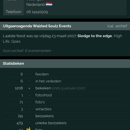
🇳🇱
Nederland
Telefoon
06 14140509
Uitgaansagenda Waizted Soulz Events
ical
·
archief
Laatste feest was op vrijdag 23 maart 2007:
Sledge to the edge
,
High
Life
,
Goes
toon archief, 6 evenementen
Statistieken
6
·
feesten
6
·
in het verleden
1208
×
bekeken
sinds 9 januari 2007
1
·
fotoshoot
71
·
foto's
3
·
winacties
741
·
bezoekers
479
·
unieke bezoekers
24
fans