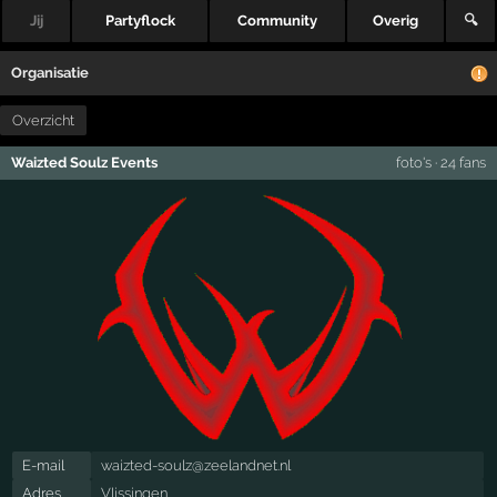
Jij
Partyflock
Community
Overig
🔍
Organisatie
Overzicht
Waizted Soulz Events
foto's
·
24 fans
E-mail
waizted-soulz@zeelandnet.nl
Adres
Vlissingen