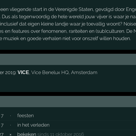
een vliegende start in de Verenigde Staten, gevolgd door Engel
wel. Dus als tegenwoordig de hele wereld jouw vijver is waar je
 inclusief dat eigen kleine landje waar je toevallig woont? Nois
s en features over fenomenen, rariteiten en (sub)culturen. De
fe muziek en goede verhalen niet voor onszelf willen houden.
er 2019:
,
Vice Benelux HQ
,
Amsterdam
VICE
7
·
feesten
7
·
in het verleden
27
×
bekeken
sinds 11 oktober 2016