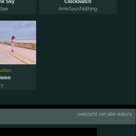
he Sky
Clockwatch
 Bae
AmirSaysNothing
video
ision
ry
overzicht van alle video's