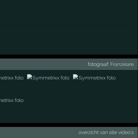
fotograaf:
Franzelare
overzicht van alle video's