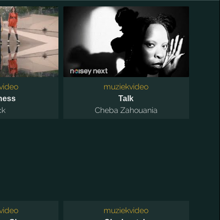
video
muziekvideo
ness
Talk
ck
Cheba Zahouania
video
muziekvideo