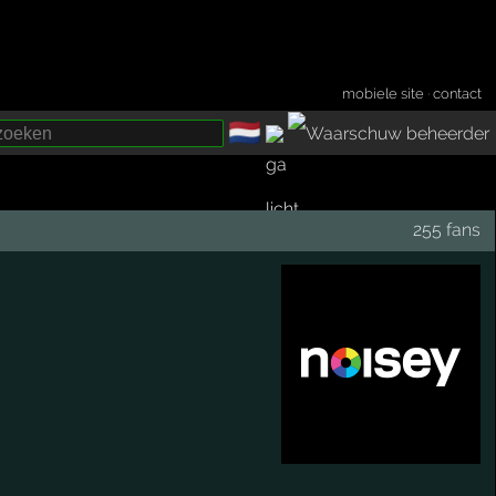
mobiele site
·
contact
🇳🇱
­
255 fans