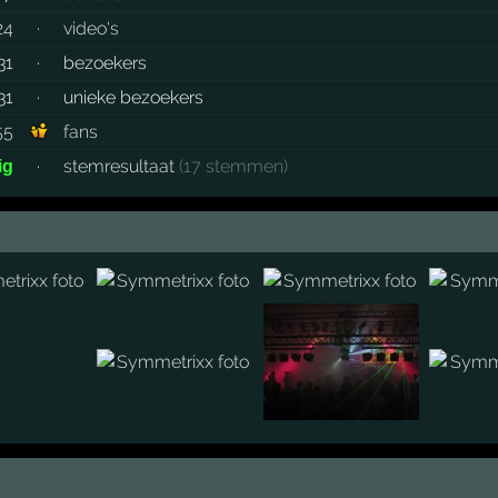
24
·
video's
31
·
bezoekers
31
·
unieke bezoekers
55
fans
·
stemresultaat
(17 stemmen)
ig