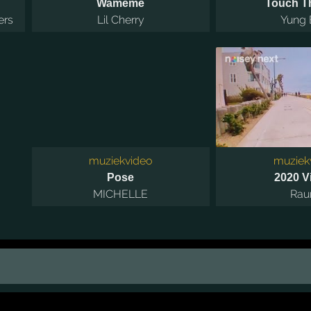
Wameme
Touch T
ers
Lil Cherry
Yung
muziekvideo
muziek
Pose
2020 V
MICHELLE
Rau