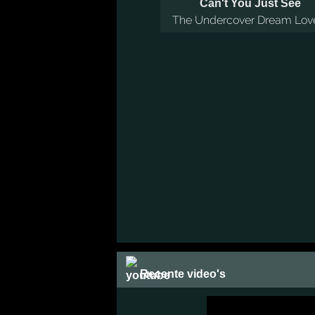
Can't You Just See
The Undercover Dream Lov
Recente video's