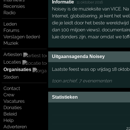
Informatie
·
11 oktober 2016
Recensies
Noisey is de muzieksite van VICE. Na 
Radio
Internet, globalisering, je kent het 
die je leidt door het beste wereldwijd
Leden
dan 100 miljoen views), documentaire
Forums
luie donders zijn, maar omdat we tof
Verslagen (leden)
Muziek
Artiesten
Uitgaansagenda Noisey
Locaties
Laatste feest was op vrijdag 18 oktob
Organisaties
Steden
toon archief, 7 evenementen
Contact
Crew
Statistieken
Vacatures
Donaties
Beleid
Help
Adverteren
2