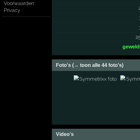
Voorwaarden
Privacy
2
geweld
Foto's (→ toon alle 44 foto's)
Video's