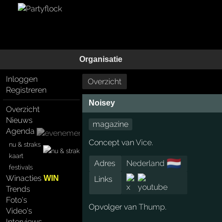
Organisatie
Inloggen
Overzicht
Registreren
Noisey
Overzicht
Nieuws
magazine
Agenda
Concept van
Vice
.
nu & straks
kaart
🇳🇱
Adres
Nederland
festivals
Winacties
WIN
Links
Trends
Foto's
Opvolger van
Thump
.
Video's
Interviews