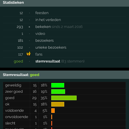
Statistieken
12
·
feesten
12
·
in het verleden
293
×
bekeken
sinds 2 maart 2016
1
·
video
181
·
bezoekers
102
·
unieke bezoekers
117
fans
goed
·
stemresultaat
(83 stemmen)
Stemresultaat:
goed
geweldig
15
18%
zeer goed
16
19%
goed
29
35%
ok
15
18%
voldoende
4
5%
onvoldoende
1
1%
slecht
1
1%