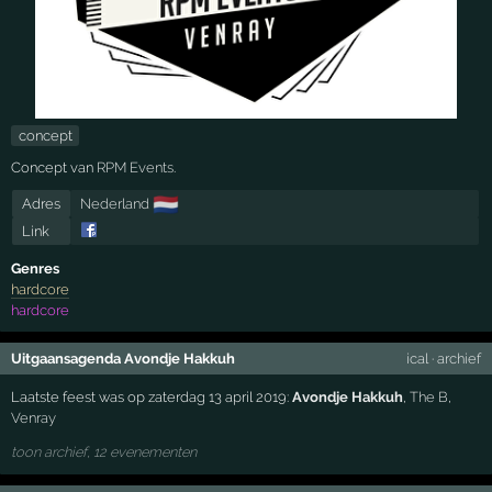
concept
Concept van
RPM Events
.
🇳🇱
Adres
Nederland
Link
Genres
hardcore
hardcore
Uitgaansagenda Avondje Hakkuh
ical
·
archief
Laatste feest was op zaterdag 13 april 2019:
Avondje Hakkuh
,
The B
,
Venray
toon archief, 12 evenementen