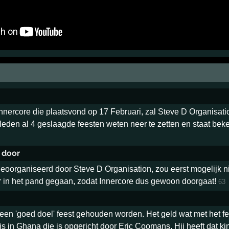
Innercore die plaatsvond op 17 Februari, zal Steve D Organisat
rleden al 4 geslaagde feesten weten neer te zetten en staat bek
t door
, geoorganiseerd door Steve D Organisation, zou eerst mogelijk ni
r in het pand gegaan, zodat Innercore dus gewoon doorgaat!
63
 een 'goed doel' feest gehouden worden. Het geld wat met het f
s in Ghana die is opgericht door Eric Coomans. Hij heeft dat k