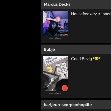
Marcus Decks
Housefreakerz & Inne
donateur
Bubje
Goed Bezig
donateur
bartjeuh-scorpionhoplite