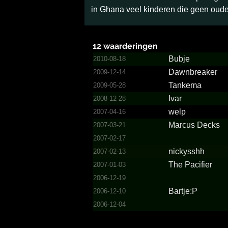
in Ghana veel kinderen die geen oude
12 waarderingen
Bubje
2010-08-18
Dawnbreaker
2009-12-14
Tankema
2009-05-28
Ivar
2008-12-28
welp
2007-04-16
Marcus Decks
2007-03-21
2007-02-17
nickysshh
2007-02-13
The Pacifier
2007-01-03
2006-12-19
Bartje:P
2006-12-10
2006-12-04