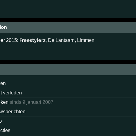
ion
Freestylerz
ber 2015:
,
De Lantaarn
,
Limmen
ten
et verleden
eken
sinds 9 januari 2007
wsberichten
o
cties