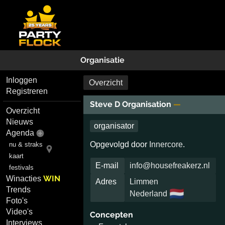
Organisatie
Inloggen
Overzicht
Registreren
Steve D Organisation
—
Overzicht
Nieuws
organisator
Agenda
Opgevolgd door
Innercore
.
nu & straks
kaart
E-mail
info@housefreakerz.nl
festivals
WIN
Winacties
Adres
Limmen
Trends
🇳🇱
Nederland
Foto's
Video's
Concepten
Interviews