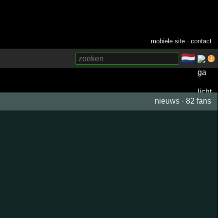
mobiele site
·
contact
🇳🇱
­
nieuws
·
82 fans