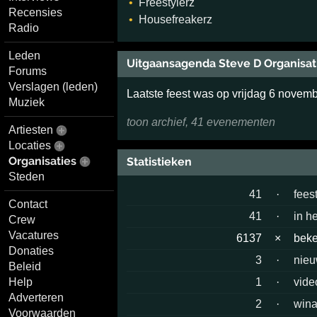
Freestylerz
Recensies
Housefreakerz
Radio
Leden
Uitgaansagenda Steve D Organisat
Forums
Verslagen (leden)
Laatste feest was op vrijdag 6 novem
Muziek
toon archief, 41 evenementen
Artiesten
Locaties
Organisaties
Statistieken
Steden
41
·
fees
Contact
41
·
in h
Crew
Vacatures
6137
×
bek
Donaties
3
·
nieu
Beleid
Help
1
·
vide
Adverteren
2
·
wina
Voorwaarden