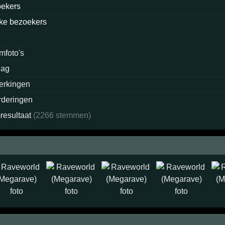
oekers
ke bezoekers
mfoto's
lag
erkingen
deringen
resultaat
(2266 stemmen)