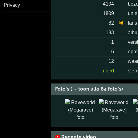
4104
·
bez
Privacy
1809
·
unie
82
fans
183
·
albu
1
·
vers
6
·
opm
12
·
waar
goed
·
stem
Foto's (→ toon alle 84 foto's)
Recente video