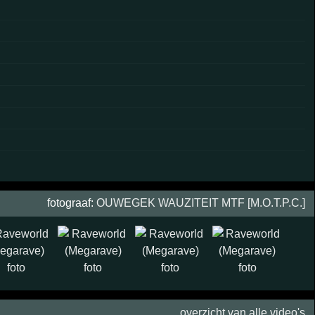
fotograaf:
OUWEGEK WAUZITEIT MTF [M.O.T.P.C.]
overzicht van alle video's